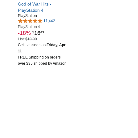
God of War Hits -
PlayStation 4
PlayStation
11,442
PlayStation 4
-18%
16
$
43
List:
$19.99
Get it as soon as
Friday, Apr
11
FREE Shipping on orders
over $35 shipped by Amazon