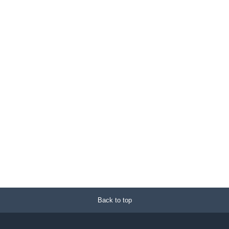
Back to top