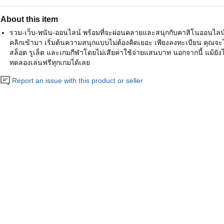
About this item
รวม-เว็บ-พนัน-ออนไลน์ พร้อมที่จะผ่อนคลายและสนุกกับคาสิโนออนไลน์ที่
คลิกเข้ามา เริ่มต้นความสนุกแบบไม่ต้องคิดเยอะ เพียงลงทะเบียน คุณจะ
สล็อต รูเล็ต และเกมกีฬาโดยไม่เสียค่าใช้จ่ายแสนบาท นอกจากนี้ แม้ยัง
ทดลองเล่นฟรีทุกเกมได้เลย
Report an issue with this product or seller