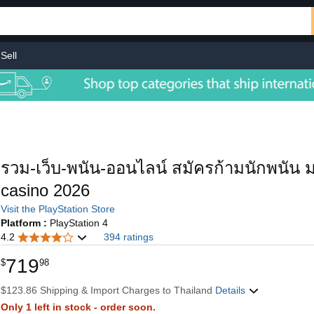
Sell
รวม-เว็บ-พนัน-ออนไลน์ สมัครก้ามนักพนัน 
casino 2026
Visit the PlayStation Store
Platform :
PlayStation 4
4.2
394 ratings
719
$
98
$123.86 Shipping & Import Charges to Thailand
Details
Only 1 left in stock - order soon.