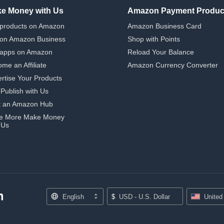
e Money with Us
Amazon Payment Produc
 products on Amazon
Amazon Business Card
 on Amazon Business
Shop with Points
 apps on Amazon
Reload Your Balance
me an Affiliate
Amazon Currency Converter
rtise Your Products
-Publish with Us
t an Amazon Hub
e More Make Money
 Us
English
$
USD - U.S. Dollar
United