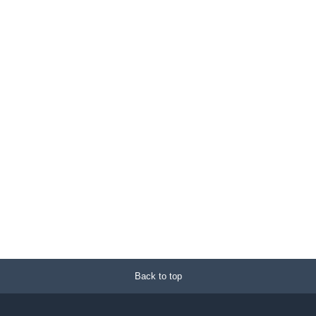
Back to top