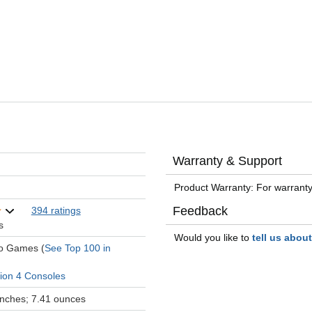
Warranty & Support
Product Warranty: For warranty
Feedback
394 ratings
s
Would you like to
tell us abou
eo Games (
See Top 100 in
tion 4 Consoles
 inches; 7.41 ounces