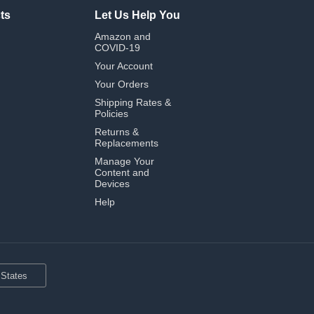
ts
Let Us Help You
Amazon and
COVID-19
Your Account
Your Orders
Shipping Rates &
Policies
Returns &
Replacements
Manage Your
Content and
Devices
Help
 States