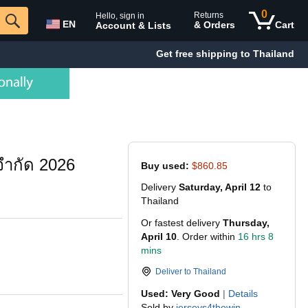
0
Returns
Hello, sign in
EN
& Orders
Cart
Account & Lists
Get free shipping to Thailand
จำกัด 2026
Buy used:
$860.85
Delivery
Saturday, April 12
to
Thailand
Or fastest delivery
Thursday,
April 10
. Order within
16 hrs 8
mins
Deliver to
Thailand
Used: Very Good
|
Details
Sold by
jerseys4thewin