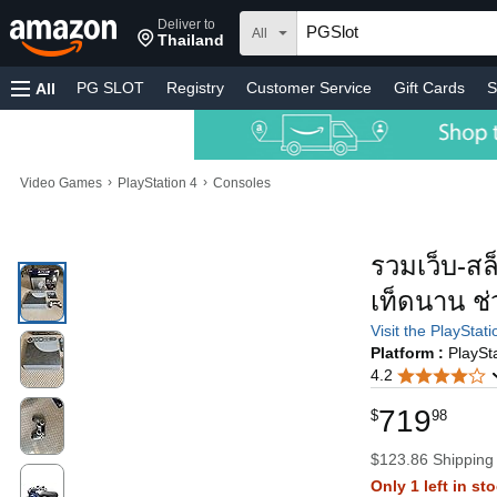
Deliver to
All
Thailand
PG SLOT
Registry
Customer Service
Gift Cards
S
All
›
›
Video Games
PlayStation 4
Consoles
รวมเว็บ-สล
เท็ดนาน ช่
Visit the PlayStat
Platform :
PlaySt
4.2
719
$
98
$123.86 Shipping
Only 1 left in st