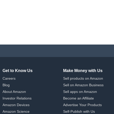
Get to Know Us
Make Money with Us
Careers
Sell products on Amazon
Blog
Sell on Amazon Business
About Amazon
Sell apps on Amazon
Investor Relations
Become an Affiliate
Amazon Devices
Advertise Your Products
Amazon Science
Self-Publish with Us