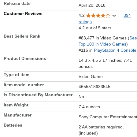
Release date
April 20, 2018
Customer Reviews
4.2
394
ratings
4.2 out of 5 stars
Best Sellers Rank
#83,477 in Video Games (
See
Top 100 in Video Games
)
#116 in
PlayStation 4 Console
Product Dimensions
14.3 x 4.5 x 17 inches; 7.41
ounces
Type of item
Video Game
Item model number
4655518633545
Is Discontinued By Manufacturer
No
Item Weight
7.4 ounces
Manufacturer
Sony Computer Entertainmen
Batteries
2 AA batteries required.
(included)