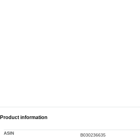
Product information
ASIN
B030236635