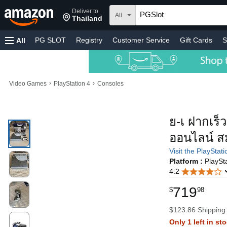
Deliver to
All
Thailand
PG SLOT
Registry
Customer Service
Gift Cards
S
All
›
›
Video Games
PlayStation 4
Consoles
ย-เ ฝากเร็
ออนไลน์ สม
Visit the PlayStat
Platform :
PlaySt
4.2
719
$
98
$123.86 Shipping
Only 1 left in st