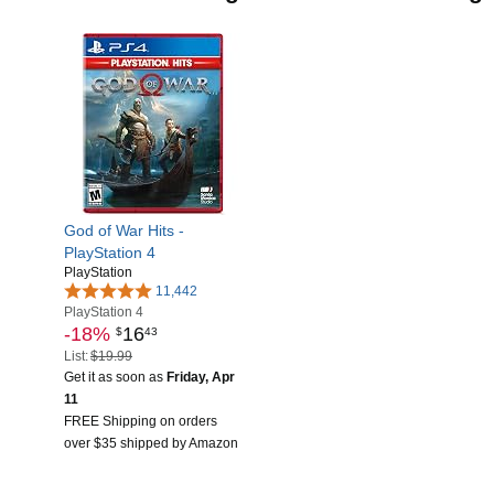
God of War Hits -
PlayStation 4
PlayStation
11,442
PlayStation 4
-18%
16
$
43
List:
$19.99
Get it as soon as
Friday, Apr
11
FREE Shipping on orders
over $35 shipped by Amazon