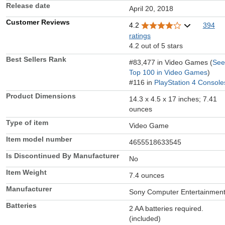
Release date
April 20, 2018
Customer Reviews
4.2
394
ratings
4.2 out of 5 stars
Best Sellers Rank
#83,477 in Video Games (
See
Top 100 in Video Games
)
#116 in
PlayStation 4 Console
Product Dimensions
14.3 x 4.5 x 17 inches; 7.41
ounces
Type of item
Video Game
Item model number
4655518633545
Is Discontinued By Manufacturer
No
Item Weight
7.4 ounces
Manufacturer
Sony Computer Entertainmen
Batteries
2 AA batteries required.
(included)