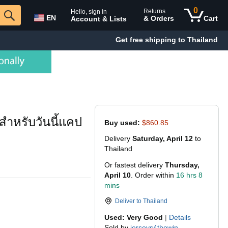
0
Returns
Hello, sign in
EN
& Orders
Cart
Account & Lists
Get free shipping to Thailand
 สำหรับวันนี้แคป
Buy used:
$860.85
Delivery
Saturday, April 12
to
Thailand
Or fastest delivery
Thursday,
April 10
. Order within
16 hrs 8
mins
Deliver to
Thailand
Used: Very Good
|
Details
Sold by
jerseys4thewin