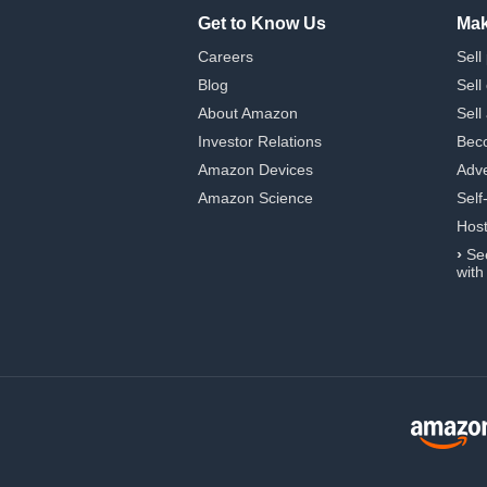
Get to Know Us
Mak
Careers
Sell
Blog
Sell
About Amazon
Sell
Investor Relations
Beco
Amazon Devices
Adve
Amazon Science
Self
Hos
›
Se
with