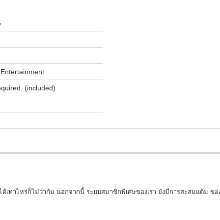
5
Entertainment
equired. (included)
ุกได้เท่าไหร่ก็ไม่ว่ากัน นอกจากนี้ ระบบสมาชิกพิเศษของเรา ยังมีการสะสมแต้ม 