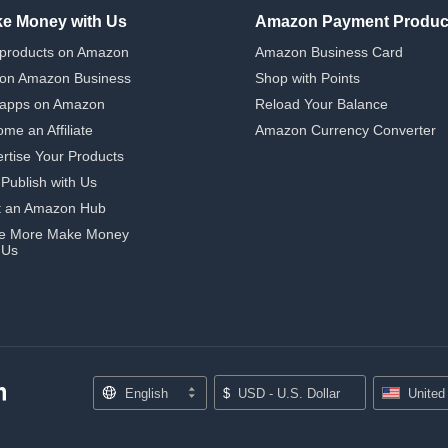
e Money with Us
Amazon Payment Produc
 products on Amazon
Amazon Business Card
 on Amazon Business
Shop with Points
 apps on Amazon
Reload Your Balance
me an Affiliate
Amazon Currency Converter
rtise Your Products
-Publish with Us
t an Amazon Hub
e More Make Money
 Us
English
$
USD - U.S. Dollar
United