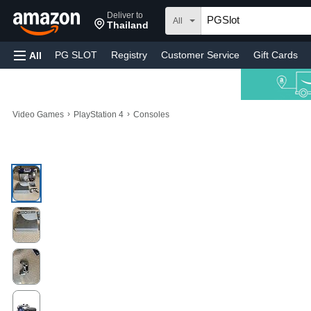
Deliver to
All
Thailand
PG SLOT
Registry
Customer Service
Gift Cards
All
›
›
Video Games
PlayStation 4
Consoles