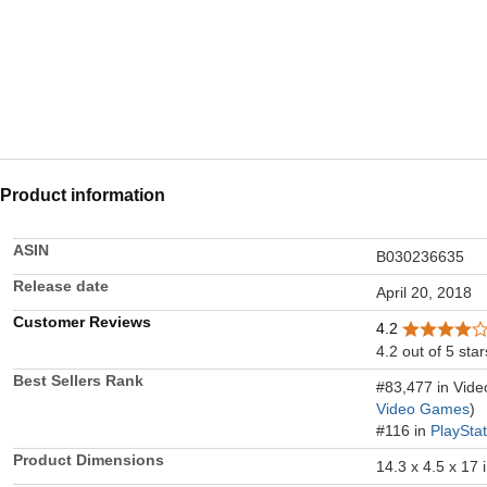
Product information
ASIN
B030236635
Release date
April 20, 2018
Customer Reviews
4.2
4.2 out of 5 star
Best Sellers Rank
#83,477 in Vid
Video Games
)
#116 in
PlaySta
Product Dimensions
14.3 x 4.5 x 17