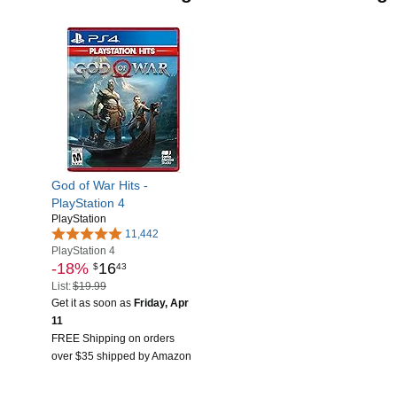
God of War Hits -
PlayStation 4
PlayStation
11,442
PlayStation 4
-18%
16
$
43
List:
$19.99
Get it as soon as
Friday, Apr
11
FREE Shipping on orders
over $35 shipped by Amazon