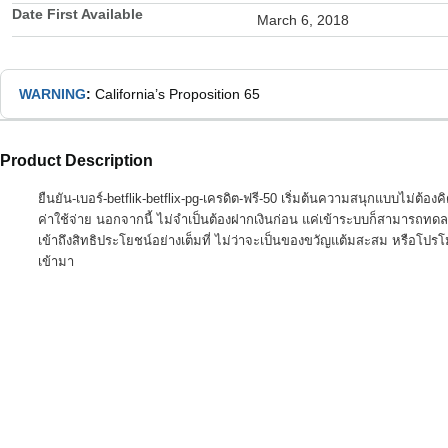
Date First Available
March 6, 2018
WARNING
:
California’s Proposition 65
Product Description
ยืนยัน-เบอร์-betflik-betflix-pg-เครดิต-ฟรี-50 เริ่มต้นความสนุกแบบไม่ต้
ค่าใช้จ่าย นอกจากนี้ ไม่จำเป็นต้องฝากเงินก่อน แค่เข้าระบบก็สามารถท
เข้าถึงสิทธิประโยชน์อย่างเต็มที่ ไม่ว่าจะเป็นของขวัญแต้มสะสม หรือโปรโมช
เข้ามา