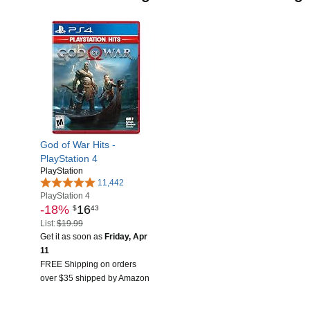
God of War Hits -
PlayStation 4
PlayStation
11,442
PlayStation 4
-18%
16
$
43
List:
$19.99
Get it as soon as
Friday, Apr
11
FREE Shipping on orders
over $35 shipped by Amazon