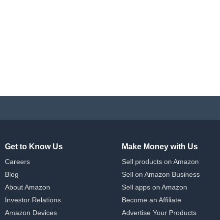
Get to Know Us
Make Money with Us
Careers
Sell products on Amazon
Blog
Sell on Amazon Business
About Amazon
Sell apps on Amazon
Investor Relations
Become an Affiliate
Amazon Devices
Advertise Your Products