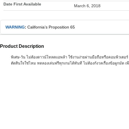
Date First Available
March 6, 2018
WARNING
:
California’s Proposition 65
Product Description
พิเศษ-วัน ไม่ต้องดาวน์โหลดแอพล้า ใช้งานง่ายผ่านมือถือหรือคอมพิวเตอ
ตัดสินใจใช่ไหม ทดลองเล่นฟรีทุกเกมได้ทันที ไม่ต้องกังวลเรื่องข้อผูกมัด เ