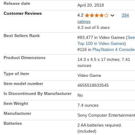
Release date
April 20, 2018
Customer Reviews
4.2
394
ratings
4.2 out of 5 stars
Best Sellers Rank
#83,477 in Video Games (
See
Top 100 in Video Games
)
#116 in
PlayStation 4 Console
Product Dimensions
14.3 x 4.5 x 17 inches; 7.41
ounces
Type of item
Video Game
Item model number
4655518633545
Is Discontinued By Manufacturer
No
Item Weight
7.4 ounces
Manufacturer
Sony Computer Entertainmen
Batteries
2 AA batteries required.
(included)