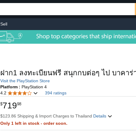
Sell
ฝาก1 ลงทะเบียนฟรี สนุกกบต่อๆ ไป บาคาร่
Visit the PlayStation Store
Platform :
PlayStation 4
4.2
394 ratings
719
$
98
$123.86 Shipping & Import Charges to Thailand
Details
Only 1 left in stock - order soon.