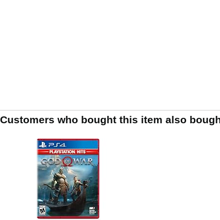
Customers who bought this item also bough