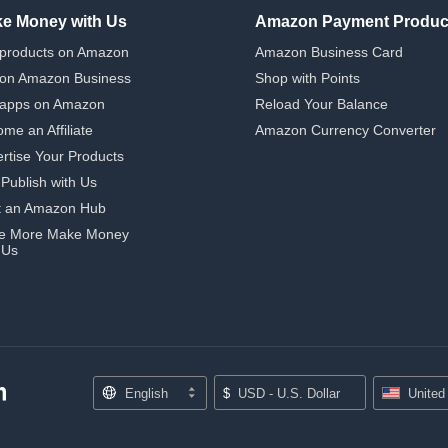
e Money with Us
Amazon Payment Produc
 products on Amazon
Amazon Business Card
 on Amazon Business
Shop with Points
 apps on Amazon
Reload Your Balance
me an Affiliate
Amazon Currency Converter
rtise Your Products
-Publish with Us
t an Amazon Hub
e More Make Money
 Us
English
$
USD - U.S. Dollar
United