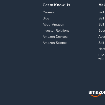
Get to Know Us
Mak
Careers
Sell
Blog
Sell
About Amazon
Sell
Investor Relations
Beco
Amazon Devices
Adve
Amazon Science
Self
Hos
›
Se
with