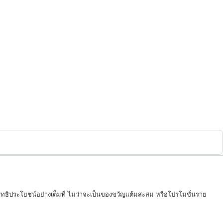
สิทธิประโยชน์อย่างเต็มที่ ไม่ว่าจะเป็นของขวัญแต้มสะสม หรือโปรโมชั่นราย