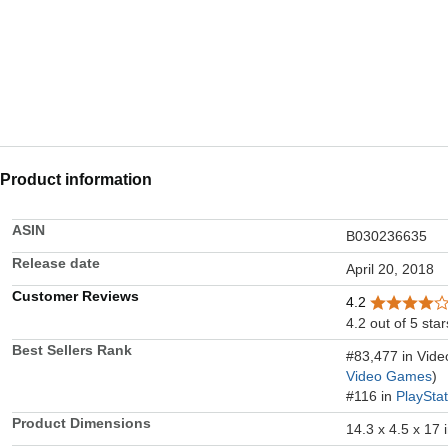
Product information
ASIN
B030236635
Release date
April 20, 2018
Customer Reviews
4.2
4.2 out of 5 star
Best Sellers Rank
#83,477 in Vid
Video Games
)
#116 in
PlaySta
Product Dimensions
14.3 x 4.5 x 17