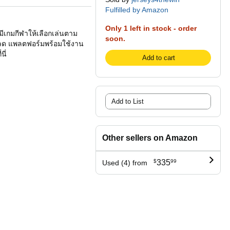
Fulfilled by Amazon
Only 1 left in stock - order
มีเกมกีฬาให้เลือกเล่นตาม
soon.
หลด แพลตฟอร์มพร้อมใช้งาน
นี่
Add to cart
Add to List
Other sellers on Amazon
$
335
99
Used (4) from