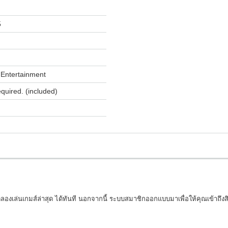
5
Entertainment
equired. (included)
ดลองเล่นเกมส์ล่าสุด ได้ทันที นอกจากนี้ ระบบสมาชิกออกแบบมาเพื่อให้คุณเข้าถึง