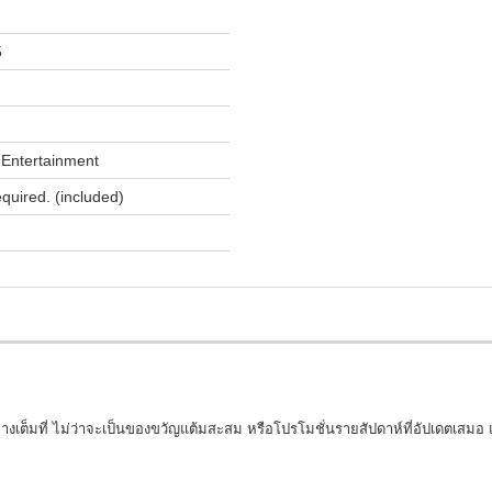
5
Entertainment
equired. (included)
งเต็มที่ ไม่ว่าจะเป็นของขวัญแต้มสะสม หรือโปรโมชั่นรายสัปดาห์ที่อัปเดตเสมอ 