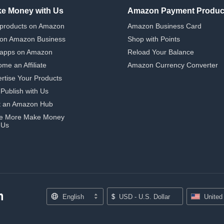
e Money with Us
Amazon Payment Produc
 products on Amazon
Amazon Business Card
 on Amazon Business
Shop with Points
 apps on Amazon
Reload Your Balance
me an Affiliate
Amazon Currency Converter
rtise Your Products
-Publish with Us
t an Amazon Hub
e More Make Money
 Us
English
$
USD - U.S. Dollar
United