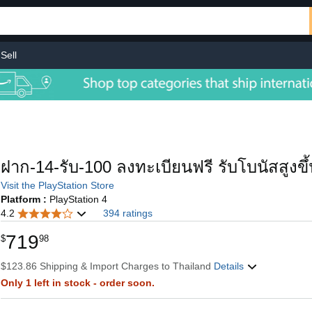
Sell
ฝาก-14-รับ-100 ลงทะเบียนฟรี รับโบนัสสูงขึ
Visit the PlayStation Store
Platform :
PlayStation 4
4.2
394 ratings
719
$
98
$123.86 Shipping & Import Charges to Thailand
Details
Only 1 left in stock - order soon.