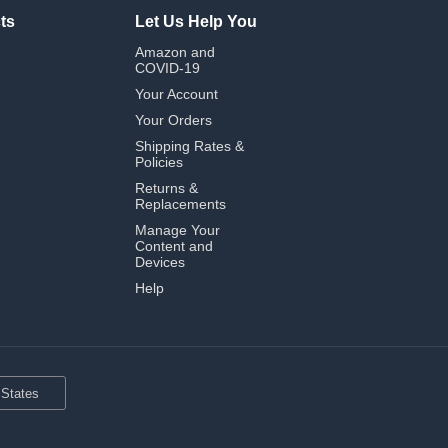
ts
Let Us Help You
Amazon and
COVID-19
Your Account
Your Orders
Shipping Rates &
Policies
Returns &
Replacements
Manage Your
Content and
Devices
Help
 States