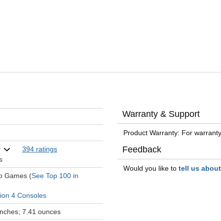
Warranty & Support
Product Warranty: For warranty
Feedback
394 ratings
s
Would you like to
tell us abou
eo Games (
See Top 100 in
tion 4 Consoles
 inches; 7.41 ounces