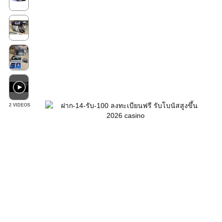
2 VIDEOS