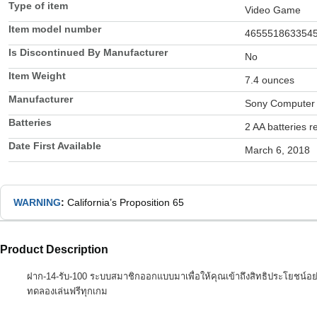
Type of item
Video Game
Item model number
465551863354
Is Discontinued By Manufacturer
No
Item Weight
7.4 ounces
Manufacturer
Sony Computer 
Batteries
2 AA batteries r
Date First Available
March 6, 2018
WARNING
:
California’s Proposition 65
Product Description
ฝาก-14-รับ-100 ระบบสมาชิกออกแบบมาเพื่อให้คุณเข้าถึงสิทธิประโยชน์อย่า
ทดลองเล่นฟรีทุกเกม