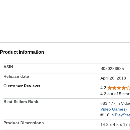
Product information
ASIN
B030236635
Release date
April 20, 2018
Customer Reviews
4.2
4.2 out of 5 star
Best Sellers Rank
#83,477 in Vid
Video Games
)
#116 in
PlaySta
Product Dimensions
14.3 x 4.5 x 17