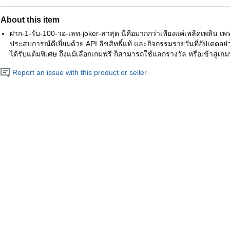
About this item
ฝาก-1-รับ-100-วอ-เลท-joker-ล่าสุด นี่คือมากกว่าเพียงแค่เพลิดเพลิน 
ประสบการณ์ดีเยี่ยมด้วย API ลิขสิทธิ์แท้ และกิจกรรมรายวันที่อัปเดตอย่างต
ได้รับแต้มพิเศษ ถึงแม้เลือกเกมฟรี ก็สามารถใช้แลกรางวัล หรือเข้าสู่เกมพ
Report an issue with this product or seller