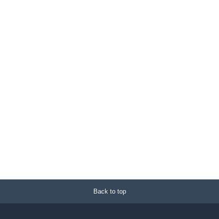
Back to top