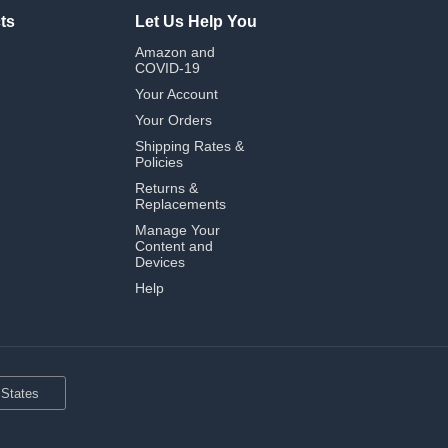
ts
Let Us Help You
Amazon and
COVID-19
Your Account
Your Orders
Shipping Rates &
Policies
Returns &
Replacements
Manage Your
Content and
Devices
Help
 States