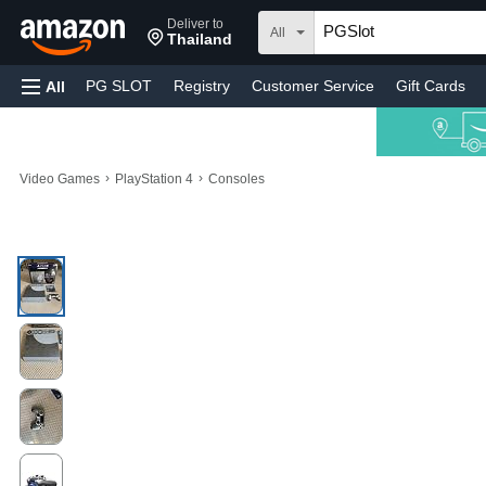
Deliver to
All
Thailand
PG SLOT
Registry
Customer Service
Gift Cards
All
›
›
Video Games
PlayStation 4
Consoles