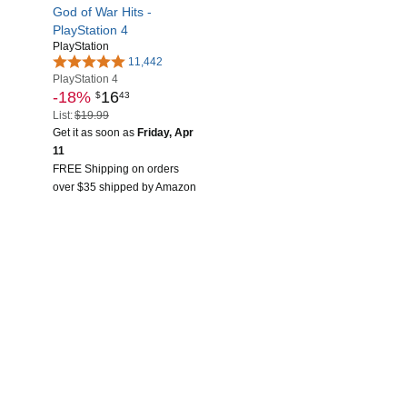
God of War Hits -
PlayStation 4
PlayStation
11,442
PlayStation 4
-18%
16
$
43
List:
$19.99
Get it as soon as
Friday, Apr
11
FREE Shipping on orders
over $35 shipped by Amazon