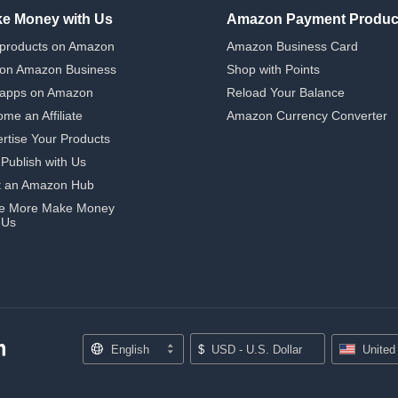
e Money with Us
Amazon Payment Produc
 products on Amazon
Amazon Business Card
 on Amazon Business
Shop with Points
 apps on Amazon
Reload Your Balance
me an Affiliate
Amazon Currency Converter
rtise Your Products
-Publish with Us
t an Amazon Hub
e More Make Money
 Us
English
$
USD - U.S. Dollar
United