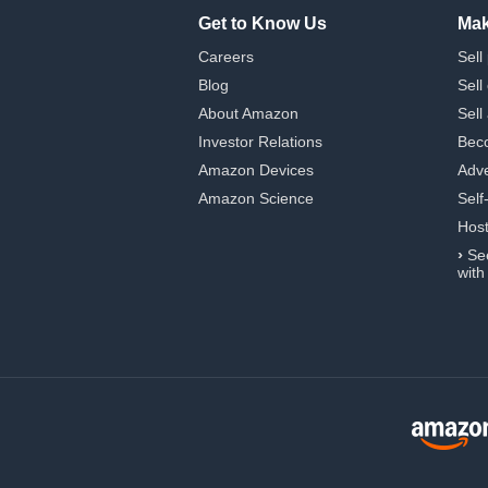
Get to Know Us
Mak
Careers
Sell
Blog
Sell
About Amazon
Sell
Investor Relations
Beco
Amazon Devices
Adve
Amazon Science
Self
Hos
›
Se
with