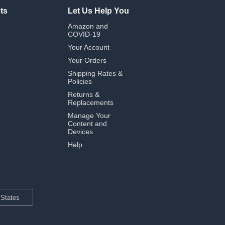
ts
Let Us Help You
Amazon and
COVID-19
Your Account
Your Orders
Shipping Rates &
Policies
Returns &
Replacements
Manage Your
Content and
Devices
Help
 States