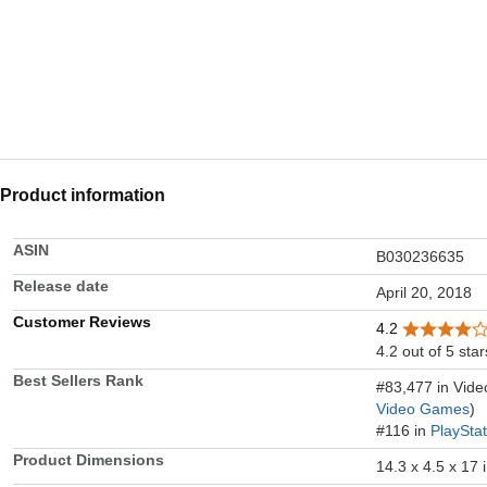
Product information
ASIN
B030236635
Release date
April 20, 2018
Customer Reviews
4.2
4.2 out of 5 star
Best Sellers Rank
#83,477 in Vid
Video Games
)
#116 in
PlaySta
Product Dimensions
14.3 x 4.5 x 17