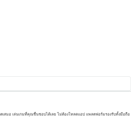
เดตเสมอ เล่นเกมที่คุณชื่นชอบได้เลย ไม่ต้องโหลดแอป แพลตฟอร์มรองรับทั้งมือถือ