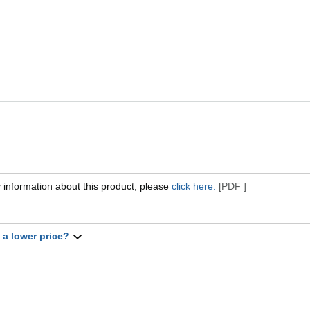
 information about this product, please
click here.
[PDF ]
t a lower price?