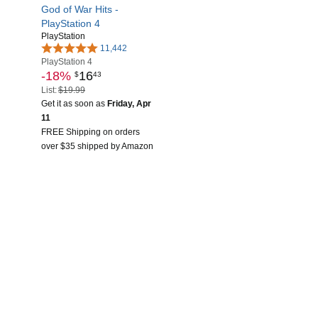
God of War Hits -
PlayStation 4
PlayStation
11,442
PlayStation 4
-18%
16
$
43
List:
$19.99
Get it as soon as
Friday, Apr
11
FREE Shipping on orders
over $35 shipped by Amazon