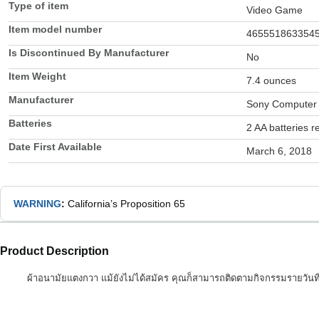
Type of item
Video Game
Item model number
465551863354
Is Discontinued By Manufacturer
No
Item Weight
7.4 ounces
Manufacturer
Sony Computer 
Batteries
2 AA batteries r
Date First Available
March 6, 2018
WARNING
:
California’s Proposition 65
Product Description
ผ้าอนามัยแตงกวา แม้ยังไม่ได้สมัคร คุณก็สามารถติดตามกิจกรรมรายวันที่อัป