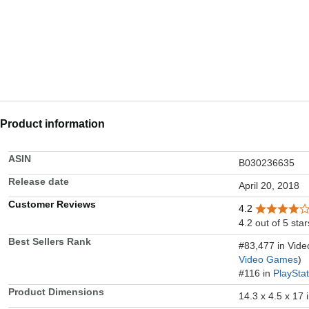
Product information
ASIN
B030236635
Release date
April 20, 2018
Customer Reviews
4.2
4.2 out of 5 star
Best Sellers Rank
#83,477 in Vid
Video Games
)
#116 in
PlaySta
Product Dimensions
14.3 x 4.5 x 17