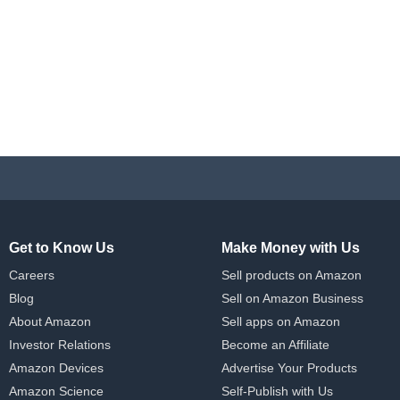
Get to Know Us
Make Money with Us
Careers
Sell products on Amazon
Blog
Sell on Amazon Business
About Amazon
Sell apps on Amazon
Investor Relations
Become an Affiliate
Amazon Devices
Advertise Your Products
Amazon Science
Self-Publish with Us