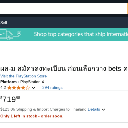
Sell
ผล-ม สมัครลงทะเบียน ก่อนเลือกวาง bets ค
Visit the PlayStation Store
Platform :
PlayStation 4
4.2
394 ratings
719
$
98
$123.86 Shipping & Import Charges to Thailand
Details
Only 1 left in stock - order soon.