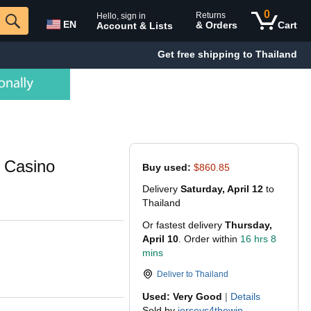
0
Returns
Hello, sign in
EN
& Orders
Cart
Account & Lists
Get free shipping to Thailand
 Casino
Buy used:
$860.85
Delivery
Saturday, April 12
to
Thailand
Or fastest delivery
Thursday,
April 10
. Order within
16 hrs 8
mins
Deliver to
Thailand
Used: Very Good
|
Details
Sold by
jerseys4thewin