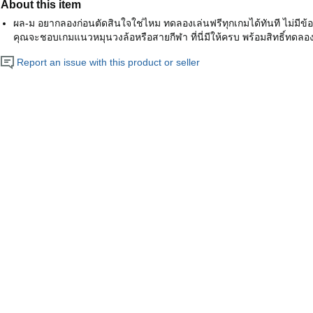
About this item
ผล-ม อยากลองก่อนตัดสินใจใช่ไหม ทดลองเล่นฟรีทุกเกมได้ทันที ไม่มีข้อผู
คุณจะชอบเกมแนวหมุนวงล้อหรือสายกีฬา ที่นี่มีให้ครบ พร้อมสิทธิ์ทด
Report an issue with this product or seller