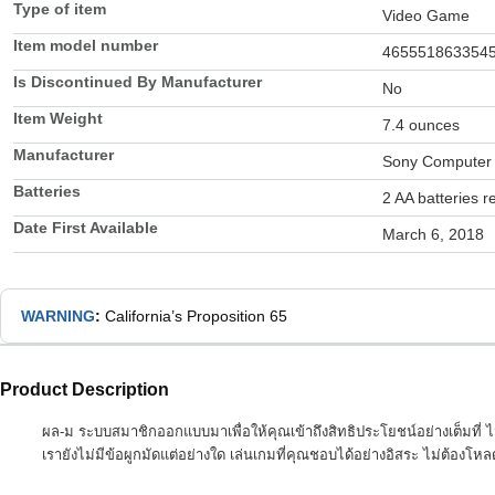
Type of item
Video Game
Item model number
465551863354
Is Discontinued By Manufacturer
No
Item Weight
7.4 ounces
Manufacturer
Sony Computer 
Batteries
2 AA batteries r
Date First Available
March 6, 2018
WARNING
:
California’s Proposition 65
Product Description
ผล-ม ระบบสมาชิกออกแบบมาเพื่อให้คุณเข้าถึงสิทธิประโยชน์อย่างเต็มที่ ไม
เรายังไม่มีข้อผูกมัดแต่อย่างใด เล่นเกมที่คุณชอบได้อย่างอิสระ ไม่ต้อง