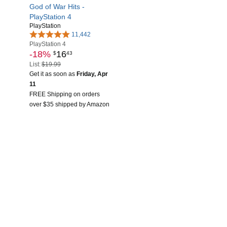
God of War Hits -
PlayStation 4
PlayStation
11,442
PlayStation 4
-18%
16
$
43
List:
$19.99
Get it as soon as
Friday, Apr
11
FREE Shipping on orders
over $35 shipped by Amazon