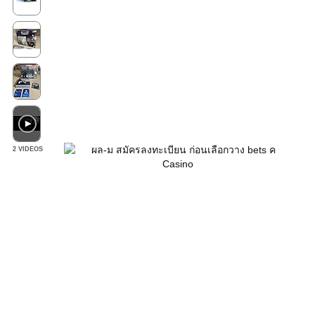
2 VIDEOS