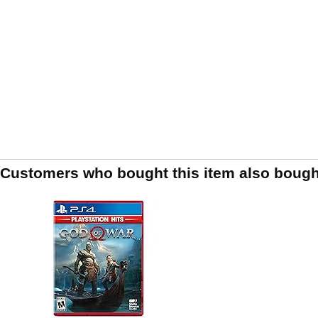
Customers who bought this item also bough