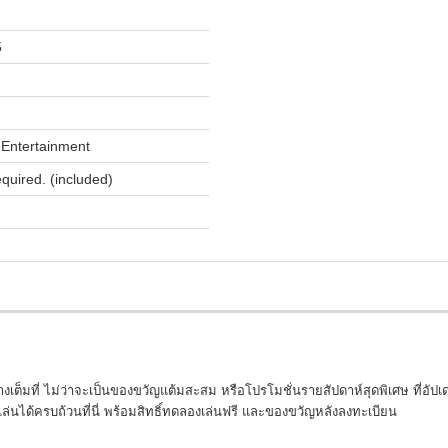
5
Entertainment
equired. (included)
็มที่ ไม่ว่าจะเป็นของขวัญแต้มสะสม หรือโปรโมชั่นรายสัปดาห์สุดพิเศษ ที่อัปเ
ได้ครบถ้วนที่นี่ พร้อมสิทธิ์ทดลองเล่นฟรี และของขวัญหลังลงทะเบียน