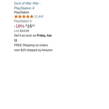
God of War Hits -
PlayStation 4
PlayStation
11,442
PlayStation 4
-18%
16
$
43
List:
$19.99
Get it as soon as
Friday, Apr
11
FREE Shipping on orders
over $35 shipped by Amazon