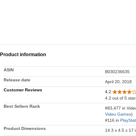
Product information
ASIN
B030236635
Release date
April 20, 2018
Customer Reviews
4.2
4.2 out of 5 star
Best Sellers Rank
#83,477 in Vid
Video Games
)
#116 in
PlaySta
Product Dimensions
14.3 x 4.5 x 17