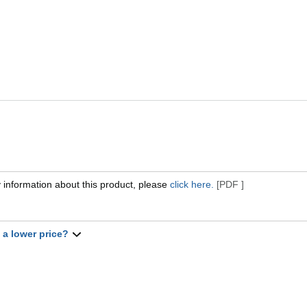
 information about this product, please
click here.
[PDF ]
t a lower price?