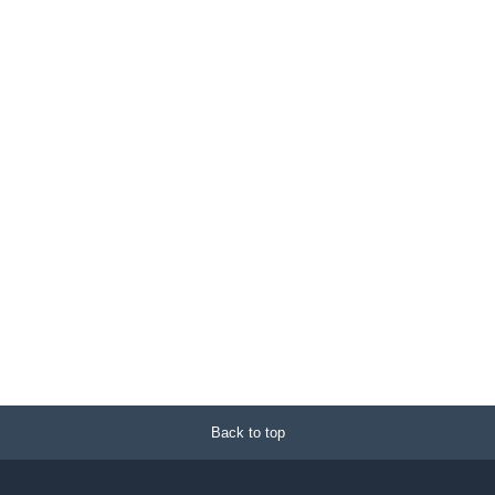
Back to top