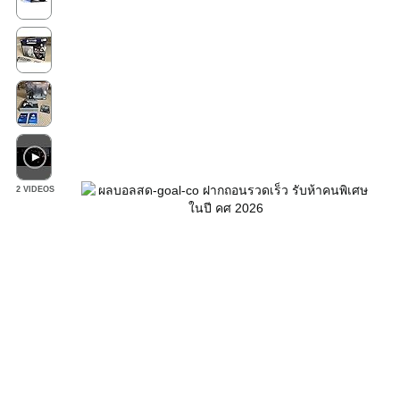
2 VIDEOS