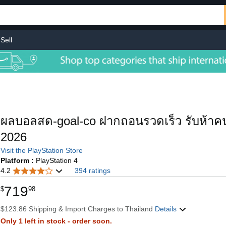
Sell
ผลบอลสด-goal-co ฝากถอนรวดเร็ว รับห้าคน
2026
Visit the PlayStation Store
Platform :
PlayStation 4
4.2
394 ratings
719
$
98
$123.86 Shipping & Import Charges to Thailand
Details
Only 1 left in stock - order soon.