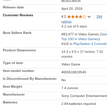
B030236635
Release date
April 20, 2018
Customer Reviews
4.2
394
ratings
4.2 out of 5 stars
Best Sellers Rank
#83,477 in Video Games (
See
Top 100 in Video Games
)
#116 in
PlayStation 4 Console
Product Dimensions
14.3 x 4.5 x 17 inches; 7.41
ounces
Type of item
Video Game
Item model number
4655518633545
Is Discontinued By Manufacturer
No
Item Weight
7.4 ounces
Manufacturer
Sony Computer Entertainmen
Batteries
2 AA batteries required.