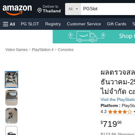
Deliver to
All
Thailand
PG SLOT
Registry
Customer Service
Gift Cards
S
All
›
›
Video Games
PlayStation 4
Consoles
ผลตรวจสลา
ธันวาคม-2
ไม่จำกัด c
Visit the PlayStat
Platform :
PlaySt
4.2
719
$
98
$123.86 Shipping