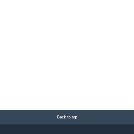
Back to top