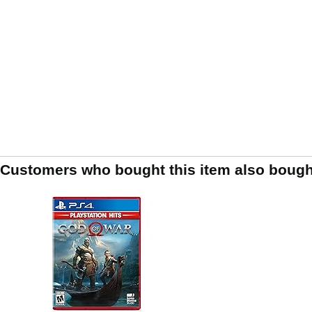
Customers who bought this item also bough