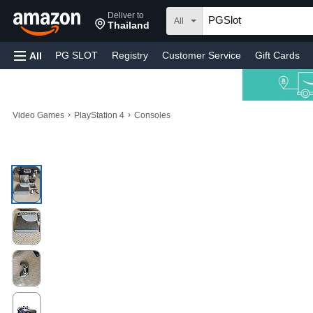
Deliver to
All
Thailand
PG SLOT
Registry
Customer Service
Gift Cards
All
›
›
Video Games
PlayStation 4
Consoles