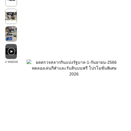
2 VIDEOS