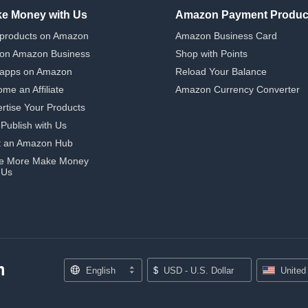
e Money with Us
Amazon Payment Produc
 products on Amazon
Amazon Business Card
 on Amazon Business
Shop with Points
 apps on Amazon
Reload Your Balance
me an Affiliate
Amazon Currency Converter
rtise Your Products
-Publish with Us
t an Amazon Hub
e More Make Money
 Us
English
$
USD - U.S. Dollar
United