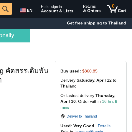
0
Returns
Hello, sign in
EN
& Orders
Cart
Account & Lists
Get free shipping to Thailand
pg คัดสรรเดิมพัน
Buy used:
$860.85
ท
Delivery
Saturday, April 12
to
Thailand
Or fastest delivery
Thursday,
April 10
. Order within
16 hrs 8
mins
Deliver to
Thailand
Used: Very Good
|
Details
Sold by
jerseys4thewin