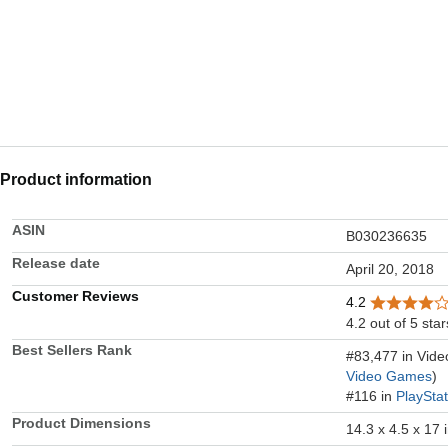
Product information
ASIN
B030236635
Release date
April 20, 2018
Customer Reviews
4.2
4.2 out of 5 star
Best Sellers Rank
#83,477 in Vid
Video Games
)
#116 in
PlaySta
Product Dimensions
14.3 x 4.5 x 17