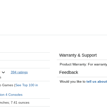
Warranty & Support
Product Warranty: For warranty
Feedback
394 ratings
s
Would you like to
tell us abou
eo Games (
See Top 100 in
tion 4 Consoles
 inches; 7.41 ounces