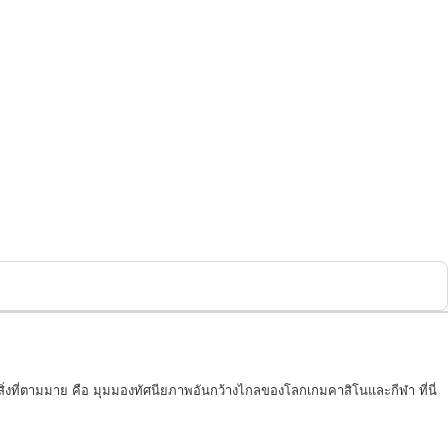
 สิ่งที่ตามมาย คือ มุมมองทัศนียภาพอันกว้างไกลของโลกเกมคาสิโนและกีฬา ที่นี่