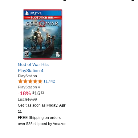
God of War Hits -
PlayStation 4
PlayStation
11,442
PlayStation 4
-18%
16
$
43
List:
$19.99
Get it as soon as
Friday, Apr
11
FREE Shipping on orders
over $35 shipped by Amazon