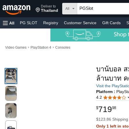
Deliver to
All
Thailand
PG SLOT
Registry
Customer Service
Gift Cards
S
All
›
›
Video Games
PlayStation 4
Consoles
บาน้บอล ส
ล้านบาท ค
Visit the PlayStat
Platform :
PlaySt
4.2
719
$
98
$123.86 Shipping
Only 1 left in st