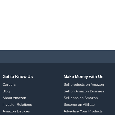
Get to Know Us
Make Money with Us
Careers
Sell products on Amazon
Blog
Sell on Amazon Business
About Amazon
Sell apps on Amazon
Investor Relations
Become an Affiliate
Amazon Devices
Advertise Your Products