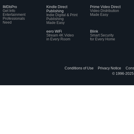
IMDbPro
Kindle Direct
Prime Video Direct
Get Info
Video Distribution
Publishing
Entertainment
Made Easy
Indie Digital & Print
Professionals
Publishing
Need
Made Easy
eero WiFi
Blink
Stream 4K Video
Smart Security
in Every Room
for Every Home
Conditions of Use
Privacy Notice
Cons
© 1996-2025, 