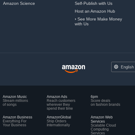
Amazon Science
Self-Publish with Us
Host an Amazon Hub
›
See More Make Money
with Us
English
Amazon Music
Amazon Ads
6pm
Stream millions
Reach customers
Score deals
of songs
wherever they
on fashion brands
spend their time
Amazon Business
AmazonGlobal
Amazon Web
Everything For
Ship Orders
Services
Your Business
Internationally
Scalable Cloud
Computing
Services