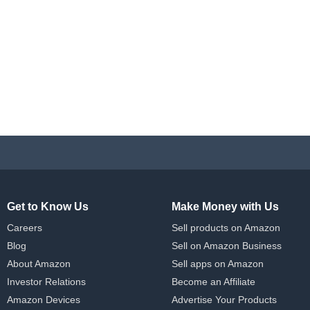
Get to Know Us
Make Money with Us
Careers
Sell products on Amazon
Blog
Sell on Amazon Business
About Amazon
Sell apps on Amazon
Investor Relations
Become an Affiliate
Amazon Devices
Advertise Your Products