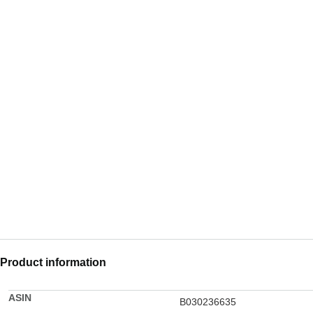
Product information
ASIN
B030236635