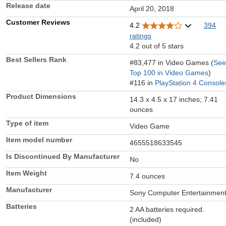
Release date
April 20, 2018
Customer Reviews
4.2
394
ratings
4.2 out of 5 stars
Best Sellers Rank
#83,477 in Video Games (
See
Top 100 in Video Games
)
#116 in
PlayStation 4 Console
Product Dimensions
14.3 x 4.5 x 17 inches; 7.41
ounces
Type of item
Video Game
Item model number
4655518633545
Is Discontinued By Manufacturer
No
Item Weight
7.4 ounces
Manufacturer
Sony Computer Entertainmen
Batteries
2 AA batteries required.
(included)