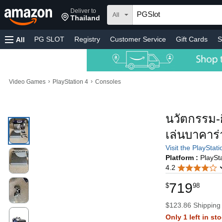
Deliver to
All
Thailand
PG SLOT
Registry
Customer Service
Gift Cards
S
All
›
›
Video Games
PlayStation 4
Consoles
นวัตกรรม-ก
เล่นบาคาร
Visit the PlayStat
Platform :
PlaySt
4.2
719
$
98
$123.86 Shipping
Only 1 left in st