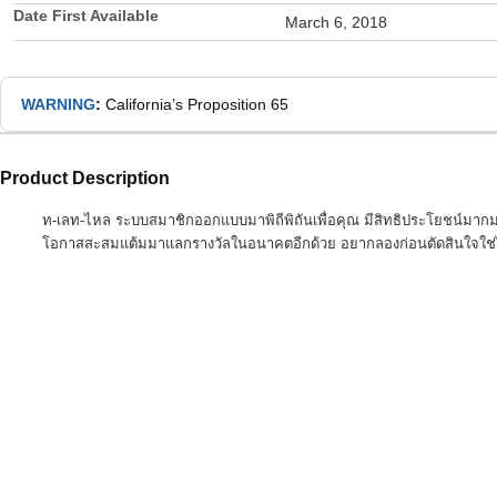
Date First Available
March 6, 2018
WARNING
:
California’s Proposition 65
Product Description
ท-เลท-ไหล ระบบสมาชิกออกแบบมาพิถีพิถันเพื่อคุณ มีสิทธิประโยชน์มากมา
โอกาสสะสมแต้มมาแลกรางวัลในอนาคตอีกด้วย อยากลองก่อนตัดสินใจใช่ไหม 