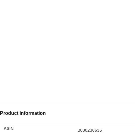
Product information
ASIN
B030236635