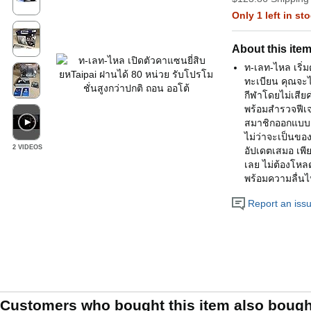
Only 1 left in st
About this ite
ท-เลท-ไหล เริ่
ทะเบียน คุณจะไ
กีฬาโดยไม่เสีย
พร้อมสำรวจฟีเจ
สมาชิกออกแบบมาเ
ไม่ว่าจะเป็นขอ
2 VIDEOS
อัปเดตเสมอ เพีย
เลย ไม่ต้องโห
พร้อมความลื่น
Report an issue
Customers who bought this item also bough