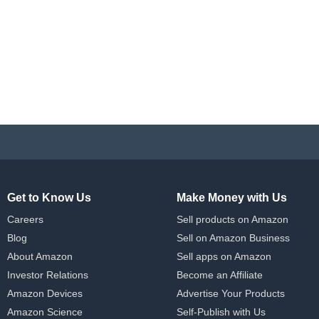
Get to Know Us
Make Money with Us
Careers
Sell products on Amazon
Blog
Sell on Amazon Business
About Amazon
Sell apps on Amazon
Investor Relations
Become an Affiliate
Amazon Devices
Advertise Your Products
Amazon Science
Self-Publish with Us