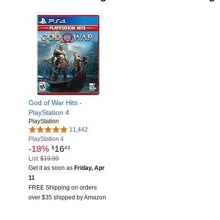
God of War Hits -
PlayStation 4
PlayStation
11,442
PlayStation 4
-18%
16
$
43
List:
$19.99
Get it as soon as
Friday, Apr
11
FREE Shipping on orders
over $35 shipped by Amazon