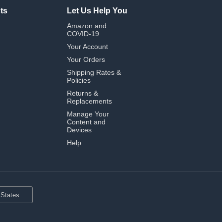
ts
Let Us Help You
Amazon and
COVID-19
Your Account
Your Orders
Shipping Rates &
Policies
Returns &
Replacements
Manage Your
Content and
Devices
Help
 States