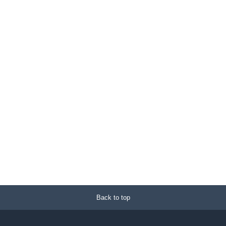
Back to top