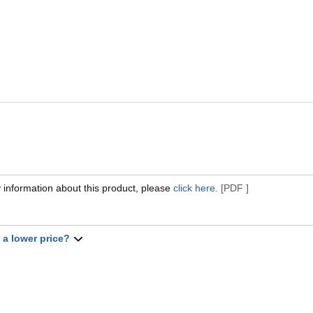
 information about this product, please
click here.
[PDF ]
t a lower price?