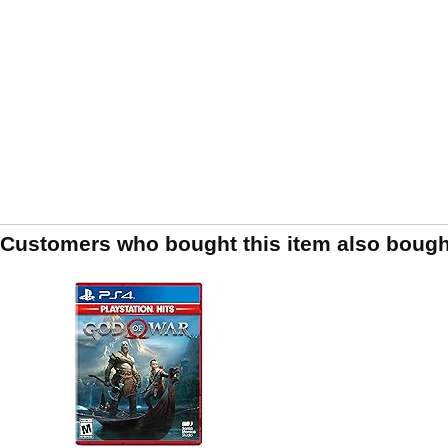
Customers who bought this item also bough