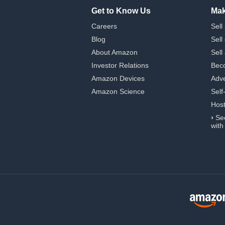
Get to Know Us
Mak
Careers
Sell
Blog
Sell
About Amazon
Sell
Investor Relations
Beco
Amazon Devices
Adve
Amazon Science
Self
Hos
›
Se
with