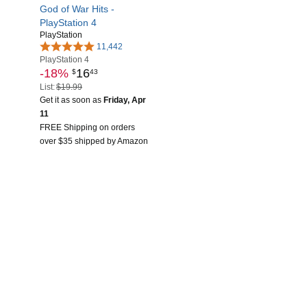
God of War Hits -
PlayStation 4
PlayStation
11,442
PlayStation 4
-18%
16
$
43
List:
$19.99
Get it as soon as
Friday, Apr
11
FREE Shipping on orders
over $35 shipped by Amazon