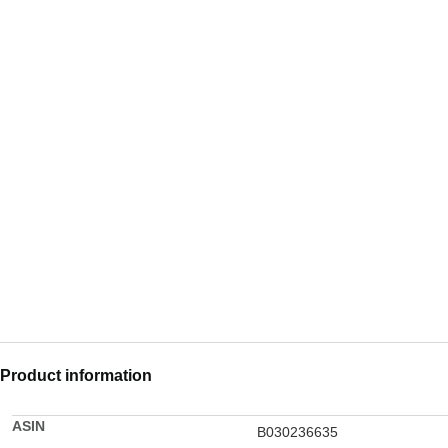
Product information
ASIN
B030236635