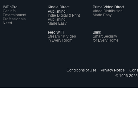
IMDbPro
Kindle Direct
Prime Video Direct
Get Info
Video Distribution
Publishing
Entertainment
Made Easy
Indie Digital & Print
Professionals
Publishing
Need
Made Easy
eero WiFi
Blink
Stream 4K Video
Smart Security
in Every Room
for Every Home
Conditions of Use
Privacy Notice
Cons
© 1996-2025, 