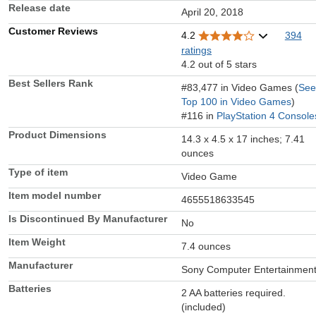
Release date
April 20, 2018
Customer Reviews
4.2
394
ratings
4.2 out of 5 stars
Best Sellers Rank
#83,477 in Video Games (
See
Top 100 in Video Games
)
#116 in
PlayStation 4 Console
Product Dimensions
14.3 x 4.5 x 17 inches; 7.41
ounces
Type of item
Video Game
Item model number
4655518633545
Is Discontinued By Manufacturer
No
Item Weight
7.4 ounces
Manufacturer
Sony Computer Entertainmen
Batteries
2 AA batteries required.
(included)