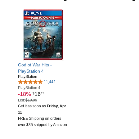
God of War Hits -
PlayStation 4
PlayStation
11,442
PlayStation 4
-18%
16
$
43
List:
$19.99
Get it as soon as
Friday, Apr
11
FREE Shipping on orders
over $35 shipped by Amazon