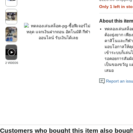
Only 1 left in st
About this ite
ทดลองเล่นสล็อต-
ต้องยุ่งยาก เพี
คาสิโนและกีฬาที
มอบโอกาสให้คุณ
เข้าระบบก็เล่นไ
รอคอยการสัมผั
2 VIDEOS
เป็นของขวัญ แต
เสมอ
Report an issue
Customers who bought this item also bough