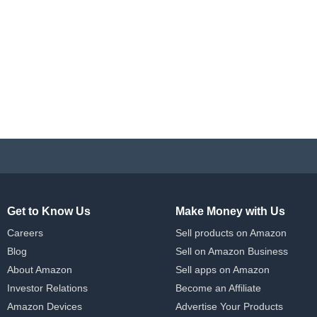
Get to Know Us
Make Money with Us
Careers
Sell products on Amazon
Blog
Sell on Amazon Business
About Amazon
Sell apps on Amazon
Investor Relations
Become an Affiliate
Amazon Devices
Advertise Your Products