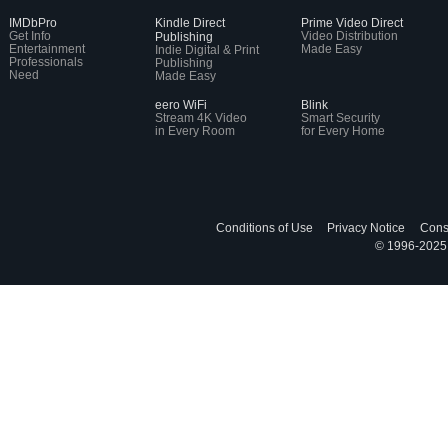
IMDbPro
Kindle Direct
Prime Video Direct
Get Info
Video Distribution
Publishing
Entertainment
Made Easy
Indie Digital & Print
Professionals
Publishing
Need
Made Easy
eero WiFi
Blink
Stream 4K Video
Smart Security
in Every Room
for Every Home
Conditions of Use
Privacy Notice
Cons
© 1996-2025, 