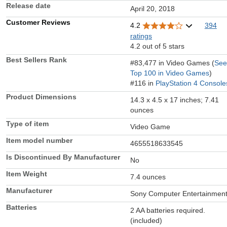
Release date
April 20, 2018
Customer Reviews
4.2
394
ratings
4.2 out of 5 stars
Best Sellers Rank
#83,477 in Video Games (
See
Top 100 in Video Games
)
#116 in
PlayStation 4 Console
Product Dimensions
14.3 x 4.5 x 17 inches; 7.41
ounces
Type of item
Video Game
Item model number
4655518633545
Is Discontinued By Manufacturer
No
Item Weight
7.4 ounces
Manufacturer
Sony Computer Entertainmen
Batteries
2 AA batteries required.
(included)