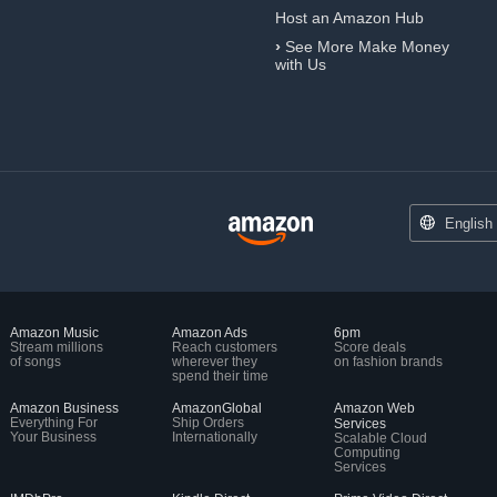
Host an Amazon Hub
›
See More Make Money
with Us
English
Amazon Music
Amazon Ads
6pm
Stream millions
Reach customers
Score deals
of songs
wherever they
on fashion brands
spend their time
Amazon Business
AmazonGlobal
Amazon Web
Everything For
Ship Orders
Services
Your Business
Internationally
Scalable Cloud
Computing
Services