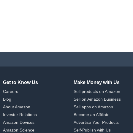
Get to Know Us
Make Money with Us
Careers
Sell products on Amazon
Blog
Sell on Amazon Business
About Amazon
Sell apps on Amazon
Investor Relations
Become an Affiliate
Amazon Devices
Advertise Your Products
Amazon Science
Self-Publish with Us