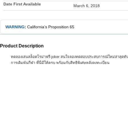
Date First Available
March 6, 2018
WARNING
:
California’s Proposition 65
Product Description
ทดลองเล่นสล็อตโรม่าฟรี-joker สนใจลองทดสอบประสบการณ์ใหม่ล่าสุดทัน
การเดิมพันกีฬา ที่นี่มีให้ครบ พร้อมกับสิทธิพิเศษหลังลงทะเบียน