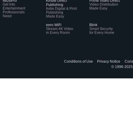
IMDbPro
Kindle Direct
Prime Video Direct
Get Info
Video Distribution
Publishing
Entertainment
Made Easy
Indie Digital & Print
Professionals
Publishing
Need
Made Easy
eero WiFi
Blink
Stream 4K Video
Smart Security
in Every Room
for Every Home
Conditions of Use
Privacy Notice
Cons
© 1996-2025, 