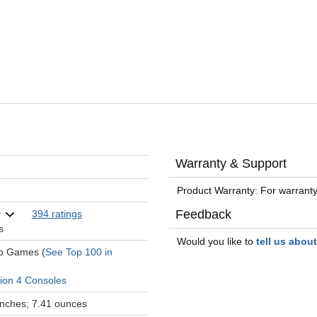
Warranty & Support
Product Warranty: For warranty
Feedback
394 ratings
s
Would you like to
tell us abou
eo Games (
See Top 100 in
tion 4 Consoles
 inches; 7.41 ounces