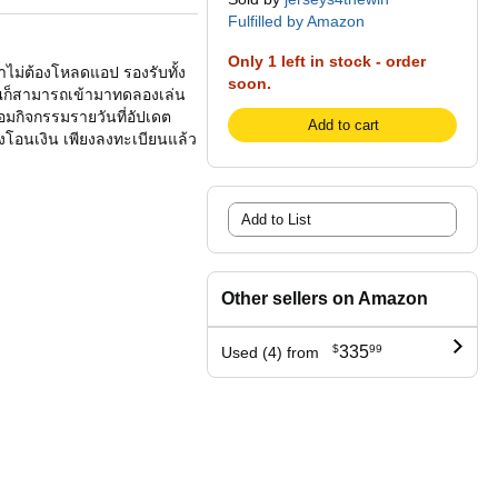
Fulfilled by Amazon
Only 1 left in stock - order
ไม่ต้องโหลดแอป รองรับทั้ง
soon.
ุณก็สามารถเข้ามาทดลองเล่น
ร้อมกิจกรรมรายวันที่อัปเดต
Add to cart
้องโอนเงิน เพียงลงทะเบียนแล้ว
Add to List
Other sellers on Amazon
$
335
99
Used (4) from