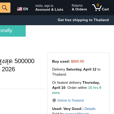
0
Returns
Hello, sign in
EN
& Orders
Cart
Account & Lists
Get free shipping to Thailand
ูงสุด 500000
Buy used:
$860.85
ด 2026
Delivery
Saturday, April 12
to
Thailand
Or fastest delivery
Thursday,
April 10
. Order within
16 hrs 8
mins
Deliver to
Thailand
Used: Very Good
|
Details
Sold by
jerseys4thewin