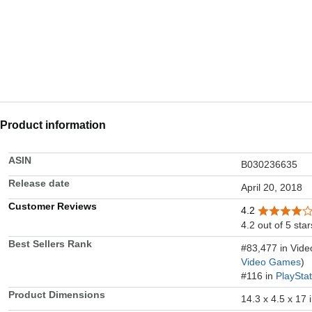
Product information
ASIN
B030236635
Release date
April 20, 2018
Customer Reviews
4.2
4.2 out of 5 star
Best Sellers Rank
#83,477 in Vid
Video Games
)
#116 in
PlaySta
Product Dimensions
14.3 x 4.5 x 17