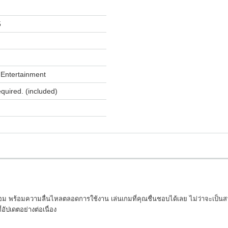
5
Entertainment
equired. (included)
 พร้อมความลื่นไหลตลอดการใช้งาน เล่นเกมที่คุณชื่นชอบได้เลย ไม่ว่าจะเป็นสา
อัปเดตอย่างต่อเนื่อง