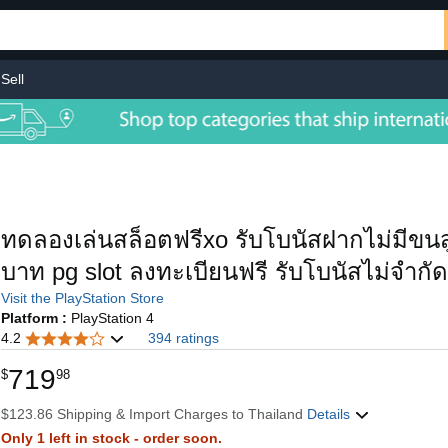
Sell
ทดลองเล่นสล็อตฟรีxo รับโบนัสฝากไม่มีขนส
บาท pg slot ลงทะเบียนฟรี รับโบนัสไม่จำกั
Visit the PlayStation Store
Platform :
PlayStation 4
4.2
394 ratings
719
$
98
$123.86 Shipping & Import Charges to Thailand
Details
Only 1 left in stock - order soon.