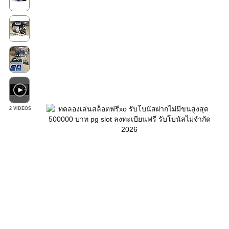
2 VIDEOS