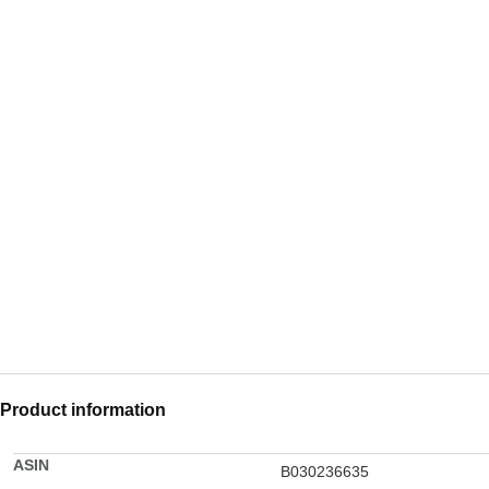
Product information
ASIN
B030236635