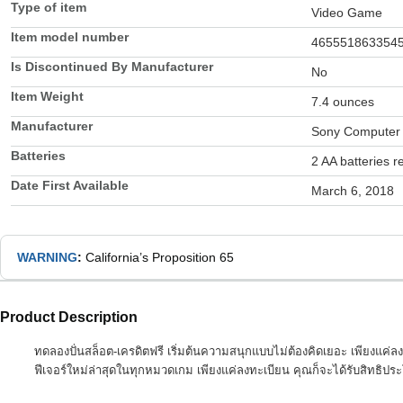
Type of item
Video Game
Item model number
465551863354
Is Discontinued By Manufacturer
No
Item Weight
7.4 ounces
Manufacturer
Sony Computer 
Batteries
2 AA batteries r
Date First Available
March 6, 2018
WARNING
:
California’s Proposition 65
Product Description
ทดลองปั่นสล็อต-เครดิตฟรี เริ่มต้นความสนุกแบบไม่ต้องคิดเยอะ เพียงแค่
ฟีเจอร์ใหม่ล่าสุดในทุกหมวดเกม เพียงแค่ลงทะเบียน คุณก็จะได้รับสิทธิปร