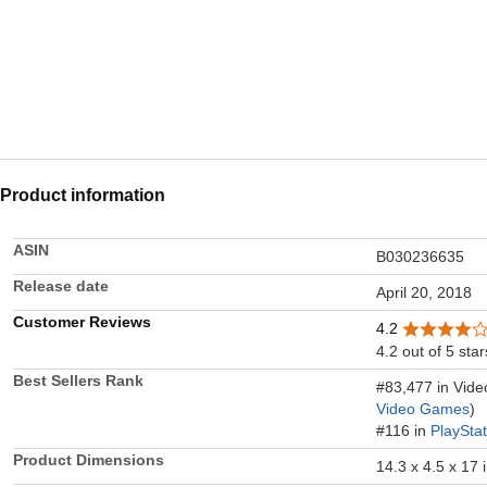
Product information
ASIN
B030236635
Release date
April 20, 2018
Customer Reviews
4.2
4.2 out of 5 star
Best Sellers Rank
#83,477 in Vid
Video Games
)
#116 in
PlaySta
Product Dimensions
14.3 x 4.5 x 17