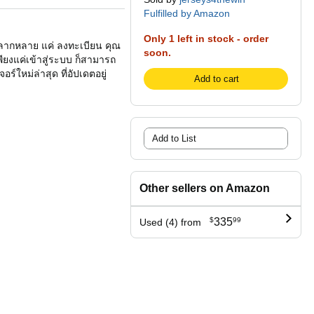
Fulfilled by Amazon
Only 1 left in stock - order
หลากหลาย แค่ ลงทะเบียน คุณ
soon.
ียงแค่เข้าสู่ระบบ ก็สามารถ
์ใหม่ล่าสุด ที่อัปเดตอยู่
Add to cart
Add to List
Other sellers on Amazon
$
335
99
Used (4) from