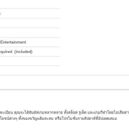
5
Entertainment
equired. (included)
ลงทะเบียน คุณจะได้สัมผัสเกมหลากหลาย ทั้งสล็อต รูเล็ต และเกมกีฬาโดยไม่เสียค่
ะโยชน์ต่างๆ ทั้งของขวัญแต้มสะสม หรือโปรโมชั่นรายสัปดาห์ที่อัปเดตเสมอ