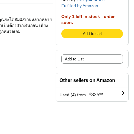
Fulfilled by Amazon
Only 1 left in stock - order
 คุณจะได้สัมผัสเกมหลากหลาย
soon.
ำเป็นต้องฝากเงินก่อน เพียง
นทุกหมวดเกม
Add to cart
Add to List
Other sellers on Amazon
$
335
99
Used (4) from