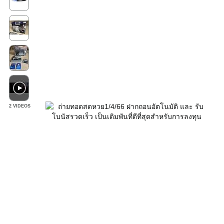
2 VIDEOS