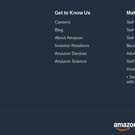
Get to Know Us
Mak
Careers
Sell
Blog
Sell
About Amazon
Sell
Investor Relations
Beco
Amazon Devices
Adve
Amazon Science
Self
Hos
›
Se
with