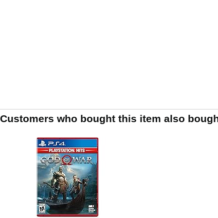
Customers who bought this item also bough