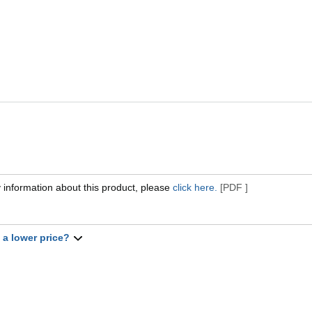
 information about this product, please
click here.
[PDF ]
t a lower price?