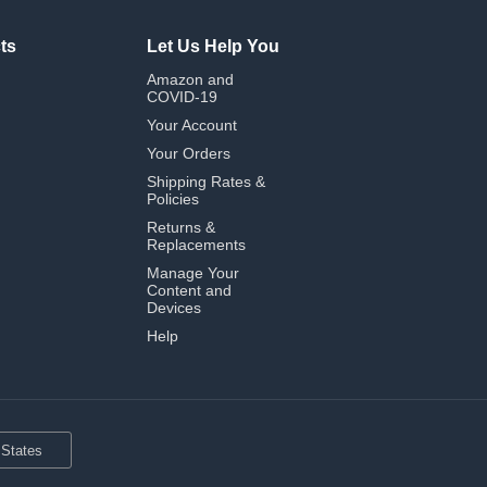
ts
Let Us Help You
Amazon and
COVID-19
Your Account
Your Orders
Shipping Rates &
Policies
Returns &
Replacements
Manage Your
Content and
Devices
Help
 States