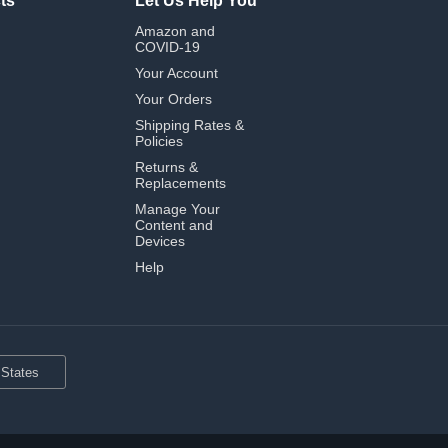
ts
Let Us Help You
Amazon and
COVID-19
Your Account
Your Orders
Shipping Rates &
Policies
Returns &
Replacements
Manage Your
Content and
Devices
Help
 States