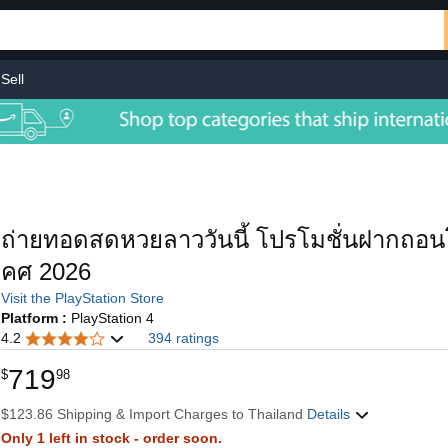
Sell
ถ่ายทอดสดหวยลาววันนี้ โปรโมชั่นฝากถอน
คศ 2026
Visit the PlayStation Store
Platform :
PlayStation 4
4.2
394 ratings
719
$
98
$123.86 Shipping & Import Charges to Thailand
Details
Only 1 left in stock - order soon.