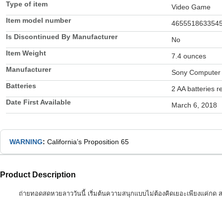
Type of item
Video Game
Item model number
465551863354
Is Discontinued By Manufacturer
No
Item Weight
7.4 ounces
Manufacturer
Sony Computer 
Batteries
2 AA batteries r
Date First Available
March 6, 2018
WARNING
:
California’s Proposition 65
Product Description
ถ่ายทอดสดหวยลาววันนี้ เริ่มต้นความสนุกแบบไม่ต้องคิดเยอะเพียงแค่กด 