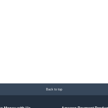
Back to top