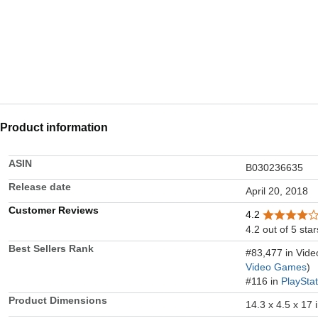
Product information
ASIN
B030236635
Release date
April 20, 2018
Customer Reviews
4.2
4.2 out of 5 star
Best Sellers Rank
#83,477 in Vid
Video Games
)
#116 in
PlaySta
Product Dimensions
14.3 x 4.5 x 17