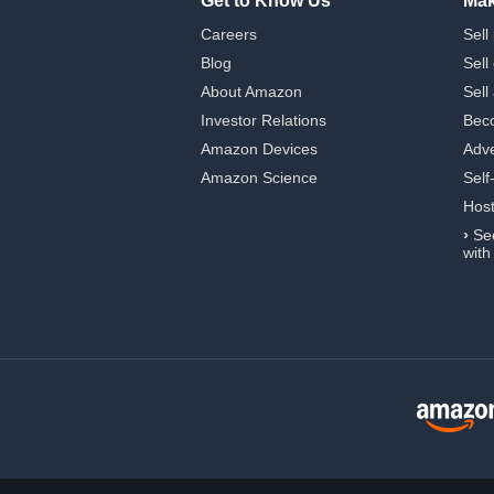
Get to Know Us
Mak
Careers
Sell
Blog
Sell
About Amazon
Sell
Investor Relations
Beco
Amazon Devices
Adve
Amazon Science
Self
Hos
›
Se
with