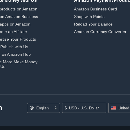
e Money with Us
Amazon Payment Produc
 products on Amazon
Amazon Business Card
 on Amazon Business
Shop with Points
 apps on Amazon
Reload Your Balance
me an Affiliate
Amazon Currency Converter
rtise Your Products
-Publish with Us
t an Amazon Hub
e More Make Money
 Us
English
$
USD - U.S. Dollar
United