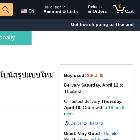
0
Returns
Hello, sign in
EN
& Orders
Cart
Account & Lists
Get free shipping to Thailand
โบนัสรูปแบบใหม่
Buy used:
$860.85
Delivery
Saturday, April 12
to
Thailand
Or fastest delivery
Thursday,
April 10
. Order within
16 hrs 8
mins
Deliver to
Thailand
Used: Very Good
|
Details
Sold by
jerseys4thewin