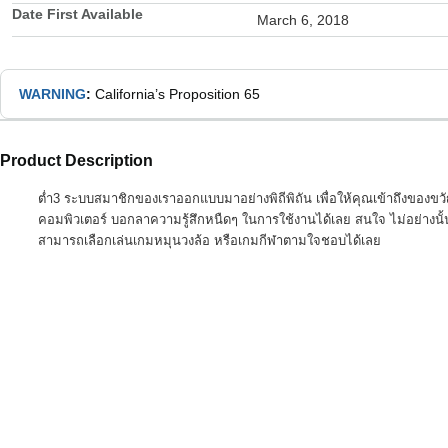
Date First Available
March 6, 2018
WARNING
:
California’s Proposition 65
Product Description
ต่ำ3 ระบบสมาชิกของเราออกแบบมาอย่างพิถีพิถัน เพื่อให้คุณเข้าถึงของขวั
คอมพิวเตอร์ บอกลาความรู้สึกหนืดๆ ในการใช้งานได้เลย สนใจ ไม่อย่างนั้นล
สามารถเลือกเล่นเกมหมุนวงล้อ หรือเกมกีฬาตามใจชอบได้เลย