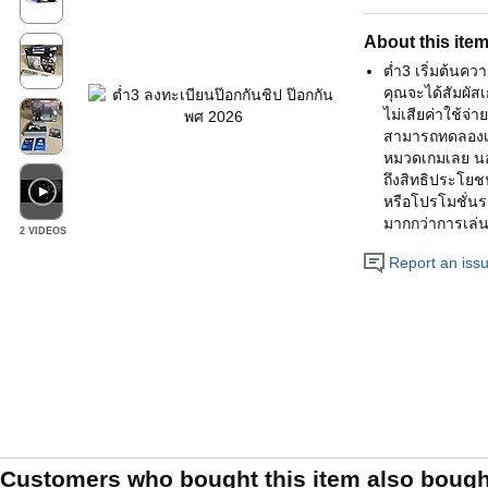
About this ite
ต่ำ3 เริ่มต้นค
คุณจะได้สัมผัส
ไม่เสียค่าใช้จ่
สามารถทดลองเล่
หมวดเกมเลย นอ
ถึงสิทธิประโยชน
หรือโปรโมชั่นรา
มากกว่าการเล่
2 VIDEOS
Report an issue
Customers who bought this item also bough