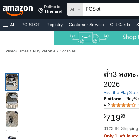
Deliver to
All
Thailand
PG SLOT
Registry
Customer Service
Gift Cards
S
All
›
›
Video Games
PlayStation 4
Consoles
ต่ำ3 ลงทะเ
2026
Visit the PlayStat
Platform :
PlaySt
4.2
719
$
98
$123.86 Shipping
Only 1 left in st