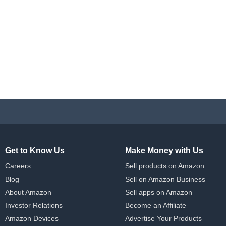
Get to Know Us
Make Money with Us
Careers
Sell products on Amazon
Blog
Sell on Amazon Business
About Amazon
Sell apps on Amazon
Investor Relations
Become an Affiliate
Amazon Devices
Advertise Your Products