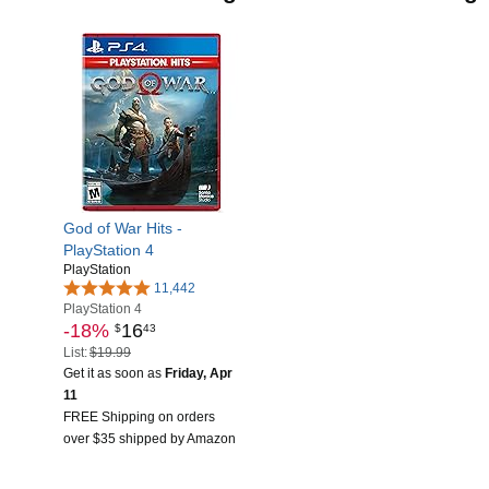
God of War Hits -
PlayStation 4
PlayStation
11,442
PlayStation 4
-18%
16
$
43
List:
$19.99
Get it as soon as
Friday, Apr
11
FREE Shipping on orders
over $35 shipped by Amazon