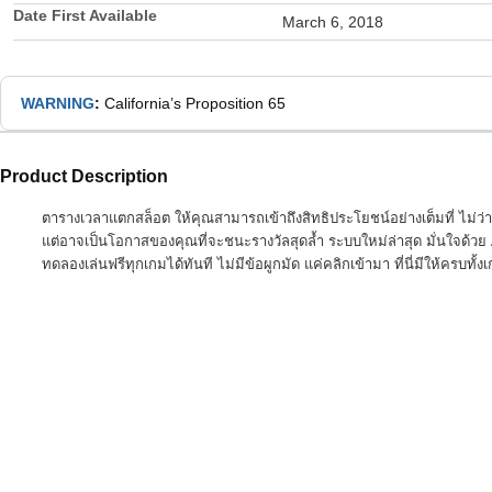
Date First Available
March 6, 2018
WARNING
:
California’s Proposition 65
Product Description
ตารางเวลาแตกสล็อต ให้คุณสามารถเข้าถึงสิทธิประโยชน์อย่างเต็มที่ ไม่ว่
แต่อาจเป็นโอกาสของคุณที่จะชนะรางวัลสุดล้ำ ระบบใหม่ล่าสุด มั่นใจด้วย A
ทดลองเล่นฟรีทุกเกมได้ทันที ไม่มีข้อผูกมัด แค่คลิกเข้ามา ที่นี่มีให้คร