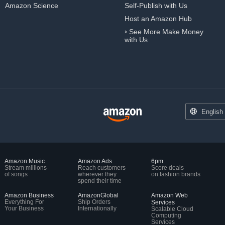
Amazon Science
Self-Publish with Us
Host an Amazon Hub
›
See More Make Money
with Us
English
Amazon Music
Amazon Ads
6pm
Stream millions
Reach customers
Score deals
of songs
wherever they
on fashion brands
spend their time
Amazon Business
AmazonGlobal
Amazon Web
Everything For
Ship Orders
Services
Your Business
Internationally
Scalable Cloud
Computing
Services