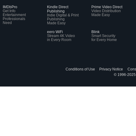
IMDbPro
Kindle Direct
Prime Video Direct
Get Info
Video Distribution
Publishing
Entertainment
Made Easy
Indie Digital & Print
Professionals
Publishing
Need
Made Easy
eero WiFi
Blink
Stream 4K Video
Smart Security
in Every Room
for Every Home
Conditions of Use
Privacy Notice
Cons
© 1996-2025, 