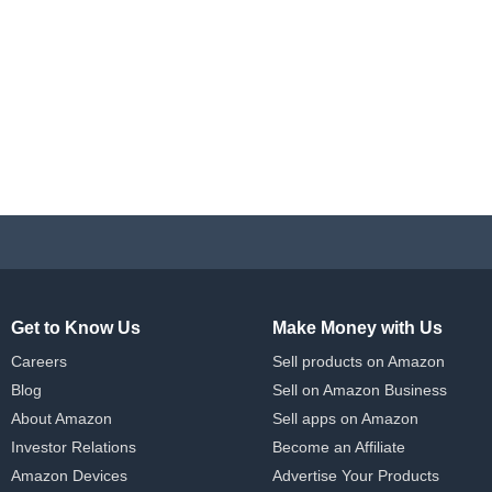
Get to Know Us
Make Money with Us
Careers
Sell products on Amazon
Blog
Sell on Amazon Business
About Amazon
Sell apps on Amazon
Investor Relations
Become an Affiliate
Amazon Devices
Advertise Your Products