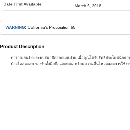
Date First Available
March 6, 2018
WARNING
:
California’s Proposition 65
Product Description
ตารางผ่อน125 ระบบสมาชิกออกแบบง่าย เพื่อคุณได้รับสิทธิประโยชน์อย่างเต
ต้องโหลดแอพ รองรับทั้งมือถือและคอม พร้อมความลื่นไหวตลอดการใช้งาน เพ