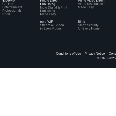
IMDbPro
Kindle Direct
Prime Video Direct
Get Info
Video Distribution
Publishing
Entertainment
Made Easy
Indie Digital & Print
Professionals
Publishing
Need
Made Easy
eero WiFi
Blink
Stream 4K Video
Smart Security
in Every Room
for Every Home
Conditions of Use
Privacy Notice
Cons
© 1996-2025, 