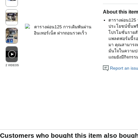
About this ite
ตารางผ่อน125 ร
ประโยชน์ขั้นพรี
โปรโมชั่นรายสัป
แพลตฟอร์มนี้รอง
มา คุณสามารถเล
มั่นใจในความปลอ
แถมยังมีกิจกรร
2 VIDEOS
Report an issue
Customers who bought this item also bough