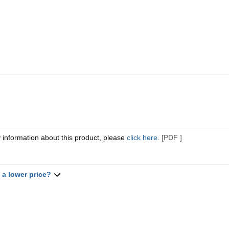
 information about this product, please
click here.
[PDF ]
t a lower price?