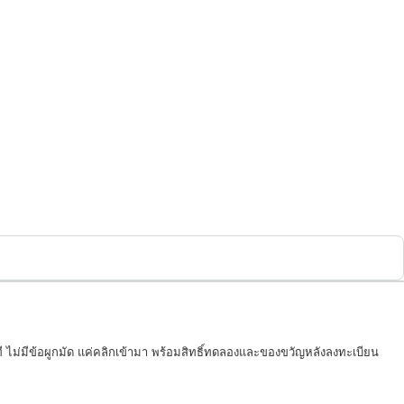
ี ไม่มีข้อผูกมัด แค่คลิกเข้ามา พร้อมสิทธิ์ทดลองและของขวัญหลังลงทะเบียน