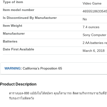
Type of item
Video Game
Item model number
465551863354
Is Discontinued By Manufacturer
No
Item Weight
7.4 ounces
Manufacturer
Sony Computer 
Batteries
2 AA batteries r
Date First Available
March 6, 2018
WARNING
:
California’s Proposition 65
Product Description
ตารางบอล-888 แม้ยังไม่ได้สมัคร คุณก็สามารถ ติดตามกิจกรรมรายวันที่อั
รับรองว่าไม่ผิดหวัง