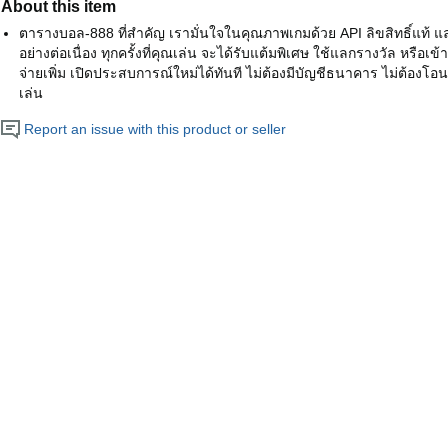
About this item
ตารางบอล-888 ที่สำคัญ เรามั่นใจในคุณภาพเกมด้วย API ลิขสิทธิ์แท้ แล
อย่างต่อเนื่อง ทุกครั้งที่คุณเล่น จะได้รับแต้มพิเศษ ใช้แลกรางวัล หรือเข้
จ่ายเพิ่ม เปิดประสบการณ์ใหม่ได้ทันที ไม่ต้องมีบัญชีธนาคาร ไม่ต้องโอนเ
เล่น
Report an issue with this product or seller