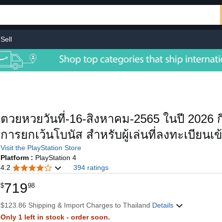
Sell
ตวยหวยวันที่-16-สิงหาคม-2565 ในปี 2026 ก
การยกเว้นโบนัส สำหรับผู้เล่นที่ลงทะเบียนเข
Visit the PlayStation Store
Platform :
PlayStation 4
4.2
394 ratings
719
$
98
$123.86 Shipping & Import Charges to Thailand
Details
Only 1 left in stock - order soon.