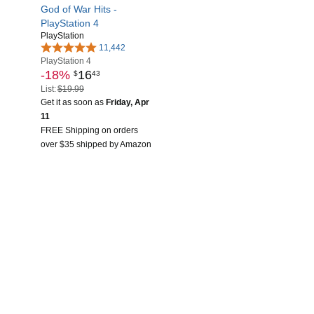
God of War Hits -
PlayStation 4
PlayStation
11,442
PlayStation 4
-18%
16
$
43
List:
$19.99
Get it as soon as
Friday, Apr
11
FREE Shipping on orders
over $35 shipped by Amazon