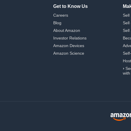
Get to Know Us
Mak
Careers
Sell
Blog
Sell
About Amazon
Sell
Investor Relations
Beco
Amazon Devices
Adve
Amazon Science
Self
Hos
›
Se
with