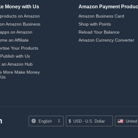
e Money with Us
Amazon Payment Produc
 products on Amazon
Amazon Business Card
 on Amazon Business
Shop with Points
 apps on Amazon
Reload Your Balance
me an Affiliate
Amazon Currency Converter
rtise Your Products
-Publish with Us
t an Amazon Hub
e More Make Money
 Us
English
$
USD - U.S. Dollar
United