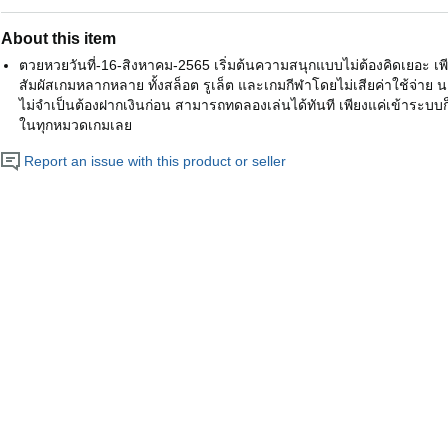
About this item
ตวยหวยวันที่-16-สิงหาคม-2565 เริ่มต้นความสนุกแบบไม่ต้องคิดเยอะ เพ
สัมผัสเกมหลากหลาย ทั้งสล็อต รูเล็ต และเกมกีฬาโดยไม่เสียค่าใช้จ่าย
ไม่จำเป็นต้องฝากเงินก่อน สามารถทดลองเล่นได้ทันที เพียงแค่เข้าระบบก็
ในทุกหมวดเกมเลย
Report an issue with this product or seller