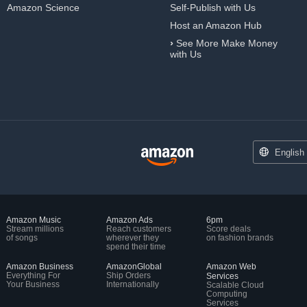
Amazon Science
Self-Publish with Us
Host an Amazon Hub
›
See More Make Money
with Us
English
Amazon Music
Amazon Ads
6pm
Stream millions
Reach customers
Score deals
of songs
wherever they
on fashion brands
spend their time
Amazon Business
AmazonGlobal
Amazon Web
Everything For
Ship Orders
Services
Your Business
Internationally
Scalable Cloud
Computing
Services