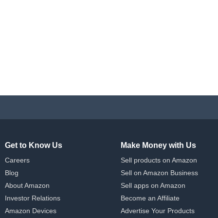
Get to Know Us
Make Money with Us
Careers
Sell products on Amazon
Blog
Sell on Amazon Business
About Amazon
Sell apps on Amazon
Investor Relations
Become an Affiliate
Amazon Devices
Advertise Your Products