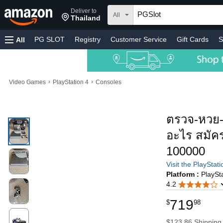
Deliver to
All
Thailand
PG SLOT
Registry
Customer Service
Gift Cards
S
All
›
›
Video Games
PlayStation 4
Consoles
ตรวจ-หวย
อะไร สมัคร
100000
Visit the PlayStat
Platform :
PlaySt
4.2
719
$
98
$123.86 Shipping