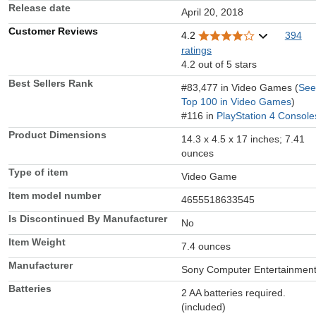
Release date
April 20, 2018
Customer Reviews
4.2
394
ratings
4.2 out of 5 stars
Best Sellers Rank
#83,477 in Video Games (
See
Top 100 in Video Games
)
#116 in
PlayStation 4 Console
Product Dimensions
14.3 x 4.5 x 17 inches; 7.41
ounces
Type of item
Video Game
Item model number
4655518633545
Is Discontinued By Manufacturer
No
Item Weight
7.4 ounces
Manufacturer
Sony Computer Entertainmen
Batteries
2 AA batteries required.
(included)