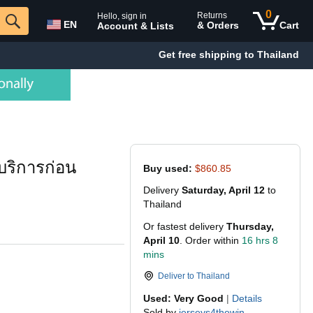
0
Returns
Hello, sign in
EN
& Orders
Cart
Account & Lists
Get free shipping to Thailand
ริการก่อน
Buy used:
$860.85
Delivery
Saturday, April 12
to
Thailand
Or fastest delivery
Thursday,
April 10
. Order within
16 hrs 8
mins
Deliver to
Thailand
Used: Very Good
|
Details
Sold by
jerseys4thewin