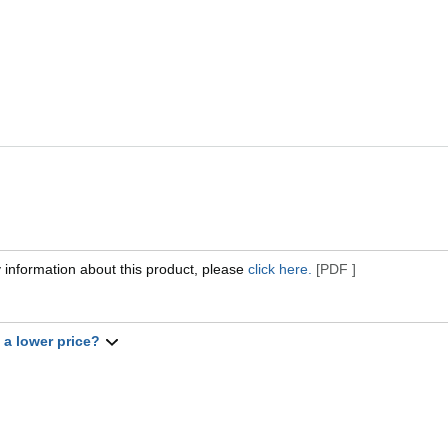
 information about this product, please
click here.
[PDF ]
t a lower price?