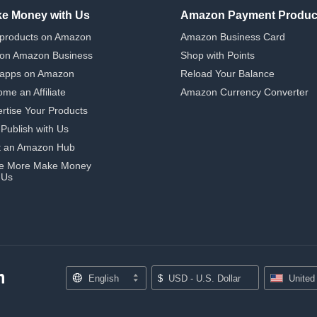
e Money with Us
Amazon Payment Produc
 products on Amazon
Amazon Business Card
 on Amazon Business
Shop with Points
 apps on Amazon
Reload Your Balance
me an Affiliate
Amazon Currency Converter
rtise Your Products
-Publish with Us
t an Amazon Hub
e More Make Money
 Us
English
$
USD - U.S. Dollar
United