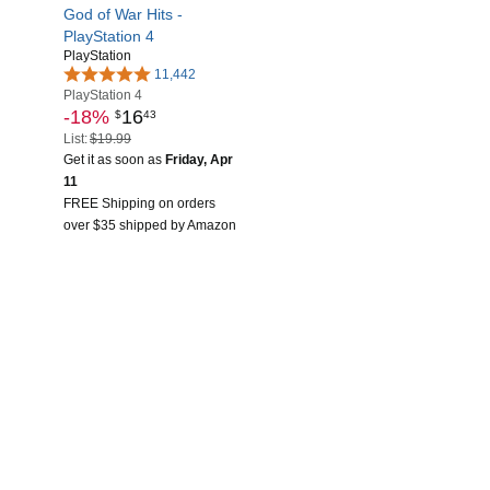
God of War Hits -
PlayStation 4
PlayStation
11,442
PlayStation 4
-18%
16
$
43
List:
$19.99
Get it as soon as
Friday, Apr
11
FREE Shipping on orders
over $35 shipped by Amazon