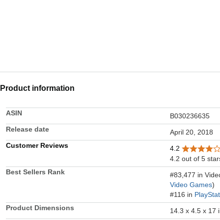
Product information
ASIN
B030236635
Release date
April 20, 2018
Customer Reviews
4.2
4.2 out of 5 star
Best Sellers Rank
#83,477 in Vid
Video Games
)
#116 in
PlaySta
Product Dimensions
14.3 x 4.5 x 17