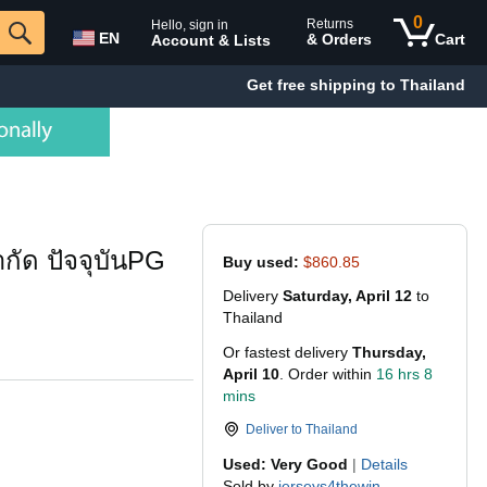
0
Returns
Hello, sign in
EN
& Orders
Cart
Account & Lists
Get free shipping to Thailand
กัด ปัจจุบันPG
Buy used:
$860.85
Delivery
Saturday, April 12
to
Thailand
Or fastest delivery
Thursday,
April 10
. Order within
16 hrs 8
mins
Deliver to
Thailand
Used: Very Good
|
Details
Sold by
jerseys4thewin