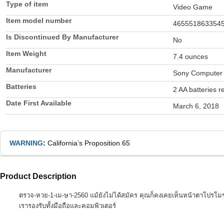
Type of item
Video Game
Item model number
465551863354
Is Discontinued By Manufacturer
No
Item Weight
7.4 ounces
Manufacturer
Sony Computer 
Batteries
2 AA batteries r
Date First Available
March 6, 2018
WARNING
:
California’s Proposition 65
Product Description
ตรวจ-หวย-1-เม-ษา-2560 แม้ยังไม่ได้สมัคร คุณก็คงเคยเห็นหน้าตาโปรโมช
เรารองรับทั้งมือถือและคอมพิวเตอร์