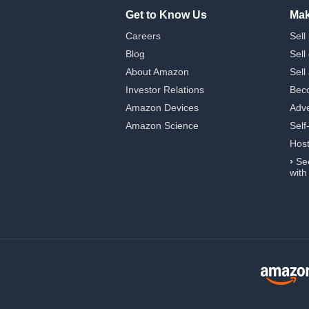
Get to Know Us
Mak
Careers
Sell
Blog
Sell
About Amazon
Sell
Investor Relations
Beco
Amazon Devices
Adve
Amazon Science
Self
Hos
›
Se
with