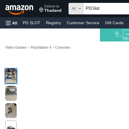
Deliver to
All
Thailand
PG SLOT
Registry
Customer Service
Gift Cards
All
›
›
Video Games
PlayStation 4
Consoles