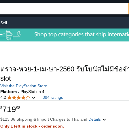
Sell
ตรวจ-หวย-1-เม-ษา-2560 รับโบนัสไม่มีข้อจำ
slot
Visit the PlayStation Store
Platform :
PlayStation 4
4.2
394 ratings
719
$
98
$123.86 Shipping & Import Charges to Thailand
Details
Only 1 left in stock - order soon.