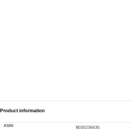
Product information
ASIN
B030236635