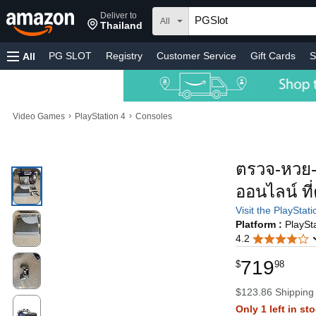
Deliver to
All
Thailand
PG SLOT
Registry
Customer Service
Gift Cards
S
All
›
›
Video Games
PlayStation 4
Consoles
ตรวจ-หวย-
ออนไลน์ ที
Visit the PlayStat
Platform :
PlaySt
4.2
719
$
98
$123.86 Shipping
Only 1 left in st