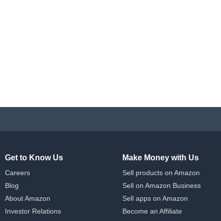
Get to Know Us
Make Money with Us
Careers
Sell products on Amazon
Blog
Sell on Amazon Business
About Amazon
Sell apps on Amazon
Investor Relations
Become an Affiliate