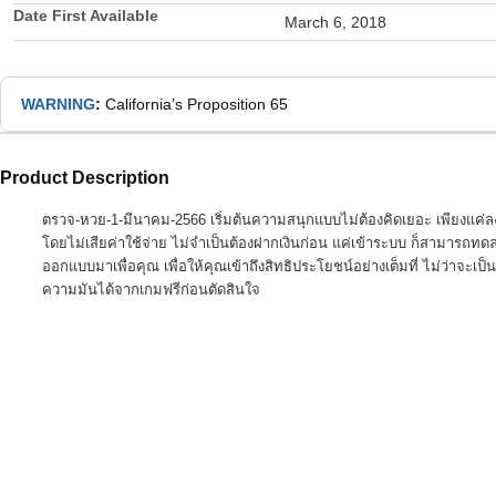
Date First Available
March 6, 2018
WARNING
:
California’s Proposition 65
Product Description
ตรวจ-หวย-1-มีนาคม-2566 เริ่มต้นความสนุกแบบไม่ต้องคิดเยอะ เพียงแค่ลงท
โดยไม่เสียค่าใช้จ่าย ไม่จำเป็นต้องฝากเงินก่อน แค่เข้าระบบ ก็สามารถทด
ออกแบบมาเพื่อคุณ เพื่อให้คุณเข้าถึงสิทธิประโยชน์อย่างเต็มที่ ไม่ว่าจะเ
ความมันได้จากเกมฟรีก่อนตัดสินใจ