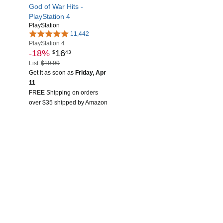
God of War Hits -
PlayStation 4
PlayStation
11,442
PlayStation 4
-18%
16
$
43
List:
$19.99
Get it as soon as
Friday, Apr
11
FREE Shipping on orders
over $35 shipped by Amazon