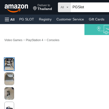
Deliver to
All
Thailand
PG SLOT
Registry
Customer Service
Gift Cards
All
›
›
Video Games
PlayStation 4
Consoles