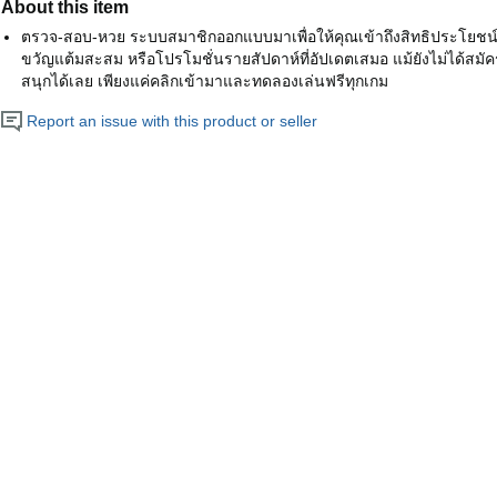
About this item
ตรวจ-สอบ-หวย ระบบสมาชิกออกแบบมาเพื่อให้คุณเข้าถึงสิทธิประโยชน์อย่
ขวัญแต้มสะสม หรือโปรโมชั่นรายสัปดาห์ที่อัปเดตเสมอ แม้ยังไม่ได้สมั
สนุกได้เลย เพียงแค่คลิกเข้ามาและทดลองเล่นฟรีทุกเกม
Report an issue with this product or seller