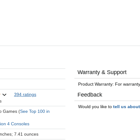
Warranty & Support
Product Warranty: For warranty
Feedback
394 ratings
s
Would you like to
tell us abou
eo Games (
See Top 100 in
tion 4 Consoles
 inches; 7.41 ounces