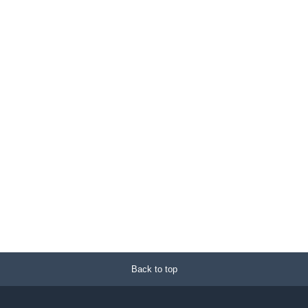
Back to top