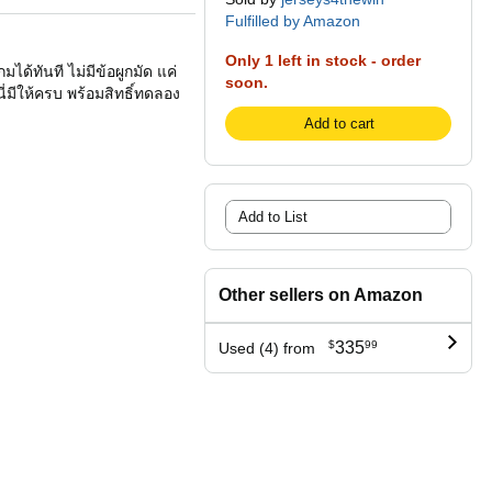
Fulfilled by Amazon
Only 1 left in stock - order
ด้ทันที ไม่มีข้อผูกมัด แค่
soon.
ี่มีให้ครบ พร้อมสิทธิ์ทดลอง
Add to cart
Add to List
Other sellers on Amazon
$
335
99
Used (4) from