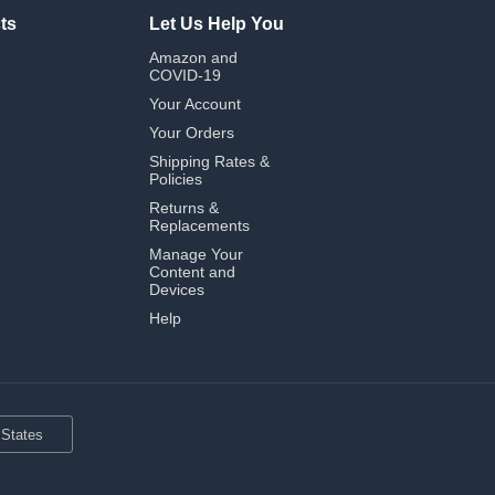
ts
Let Us Help You
Amazon and
COVID-19
Your Account
Your Orders
Shipping Rates &
Policies
Returns &
Replacements
Manage Your
Content and
Devices
Help
 States