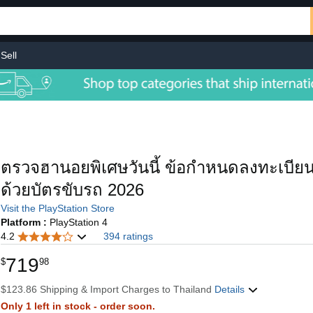
Sell
ตรวจฮานอยพิเศษวันนี้ ข้อกำหนดลงทะเบียน
ด้วยบัตรขับรถ 2026
Visit the PlayStation Store
Platform :
PlayStation 4
4.2
394 ratings
719
$
98
$123.86 Shipping & Import Charges to Thailand
Details
Only 1 left in stock - order soon.