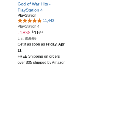
God of War Hits -
PlayStation 4
PlayStation
11,442
PlayStation 4
-18%
16
$
43
List:
$19.99
Get it as soon as
Friday, Apr
11
FREE Shipping on orders
over $35 shipped by Amazon