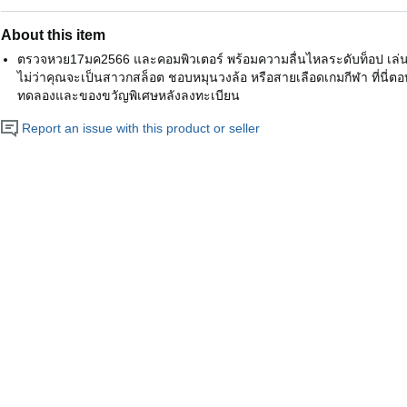
About this item
ตรวจหวย17มค2566 และคอมพิวเตอร์ พร้อมความลื่นไหลระดับท็อป เล่นฟร
ไม่ว่าคุณจะเป็นสาวกสล็อต ชอบหมุนวงล้อ หรือสายเลือดเกมกีฬา ที่นี่ตอบ
ทดลองและของขวัญพิเศษหลังลงทะเบียน
Report an issue with this product or seller