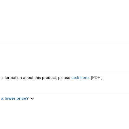
 information about this product, please
click here.
[PDF ]
t a lower price?