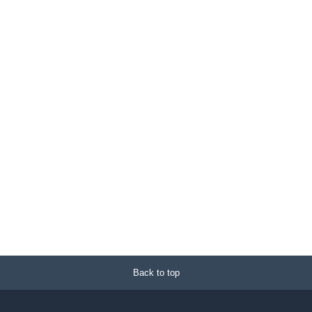
Back to top