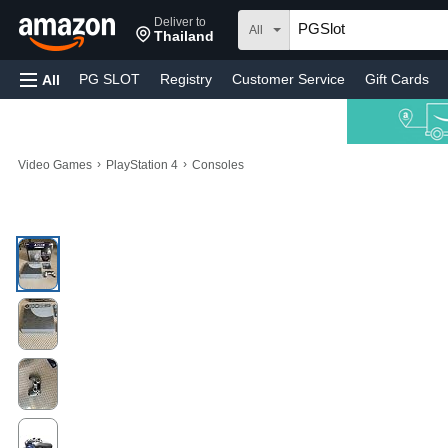
Deliver to
All
Thailand
PG SLOT
Registry
Customer Service
Gift Cards
All
›
›
Video Games
PlayStation 4
Consoles