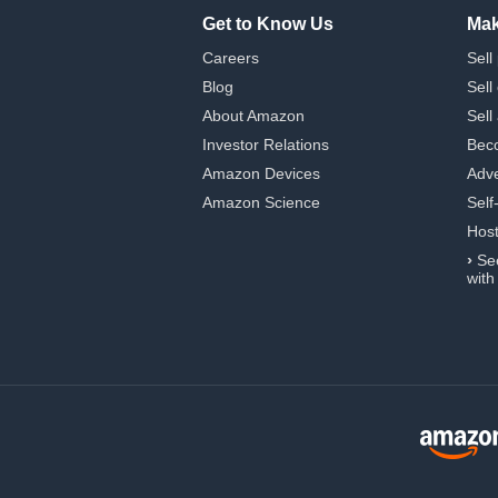
Get to Know Us
Mak
Careers
Sell
Blog
Sell
About Amazon
Sell
Investor Relations
Beco
Amazon Devices
Adve
Amazon Science
Self
Hos
›
Se
with