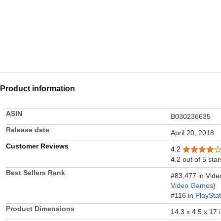
Product information
ASIN
B030236635
Release date
April 20, 2018
Customer Reviews
4.2
4.2 out of 5 star
Best Sellers Rank
#83,477 in Vid
Video Games
)
#116 in
PlaySta
Product Dimensions
14.3 x 4.5 x 17