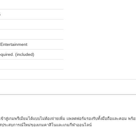
5
Entertainment
equired. (included)
อเข้าสู่เกมพรีเมียมได้แบบไม่ต้องจ่ายเพิ่ม แพลตฟอร์มรองรับทั้งมือถือและคอม พร
้สัมผัสประสบการณ์ใหม่ของเกมคาสิโนและเกมกีฬาออนไลน์