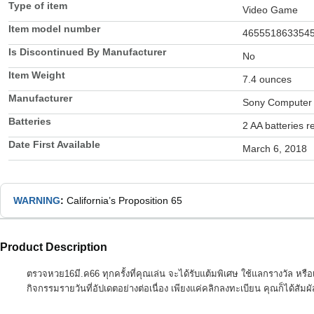
Type of item
Video Game
Item model number
465551863354
Is Discontinued By Manufacturer
No
Item Weight
7.4 ounces
Manufacturer
Sony Computer 
Batteries
2 AA batteries r
Date First Available
March 6, 2018
WARNING
:
California’s Proposition 65
Product Description
ตรวจหวย16มี.ค66 ทุกครั้งที่คุณเล่น จะได้รับแต้มพิเศษ ใช้แลกรางวัล หรื
กิจกรรมรายวันที่อัปเดตอย่างต่อเนื่อง เพียงแค่คลิกลงทะเบียน คุณก็ได