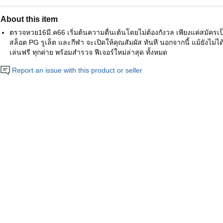
About this item
ตรวจหวย16มี.ค66 เริ่มต้นความตื่นเต้นโดยไม่ต้องกังวล เพียงแค่สมัค
สล็อต PG รูเล็ต และกีฬา จะเปิดให้คุณสัมผัส ทันที นอกจากนี้ แม้ยังไม
เล่นฟรี ทุกค่าย พร้อมสำรวจ ฟีเจอร์ใหม่ล่าสุด ทั้งหมด
Report an issue with this product or seller