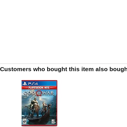
Customers who bought this item also bough