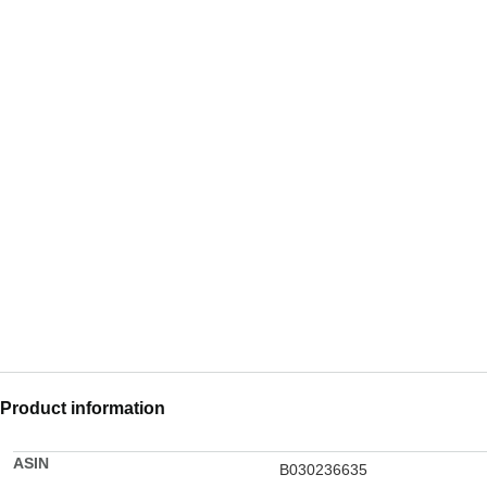
Product information
ASIN
B030236635