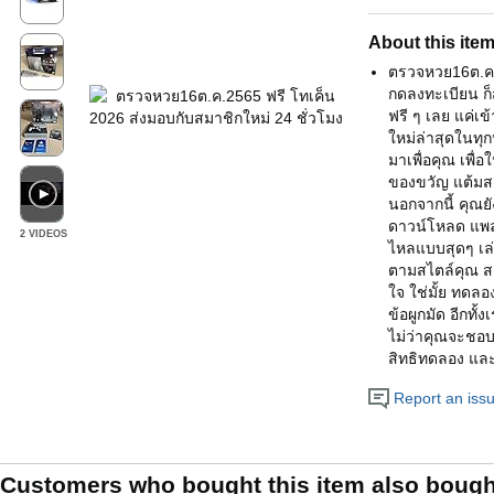
About this ite
ตรวจหวย16ต.ค.2
กดลงทะเบียน ก็
ฟรี ๆ เลย แค่เ
ใหม่ล่าสุดในท
มาเพื่อคุณ เพื่อ
ของขวัญ แต้มสะ
นอกจากนี้ คุณยั
ดาวน์โหลด แพลต
2 VIDEOS
ไหลแบบสุดๆ เล่
ตามสไตล์คุณ ส
ใจ ใช่มั้ย ทดลอง
ข้อผูกมัด อีกทั้
ไม่ว่าคุณจะชอบเ
สิทธิทดลอง แล
Report an issue
Customers who bought this item also bough