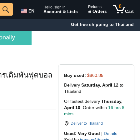
0
Returns
Hello, sign in
EN
& Orders
Cart
Account & Lists
Get free shipping to Thailand
ารเดิมพันฟุตบอล
Buy used:
$860.85
Delivery
Saturday, April 12
to
Thailand
Or fastest delivery
Thursday,
April 10
. Order within
16 hrs 8
mins
Deliver to
Thailand
Used: Very Good
|
Details
Sold by
jerseys4thewin