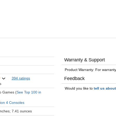
Warranty & Support
Product Warranty: For warranty
Feedback
394 ratings
s
Would you like to
tell us abou
eo Games (
See Top 100 in
tion 4 Consoles
 inches; 7.41 ounces