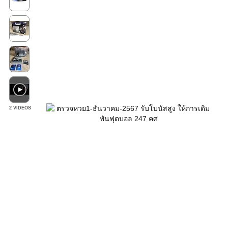
2 VIDEOS