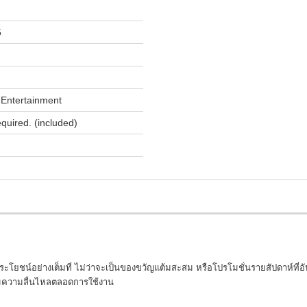
5
Entertainment
equired. (included)
ยชน์อย่างเต็มที่ ไม่ว่าจะเป็นของขวัญแต้มสะสม หรือโปรโมชั่นรายสัปดาห์ที่อั
อมความลื่นไหลตลอดการใช้งาน