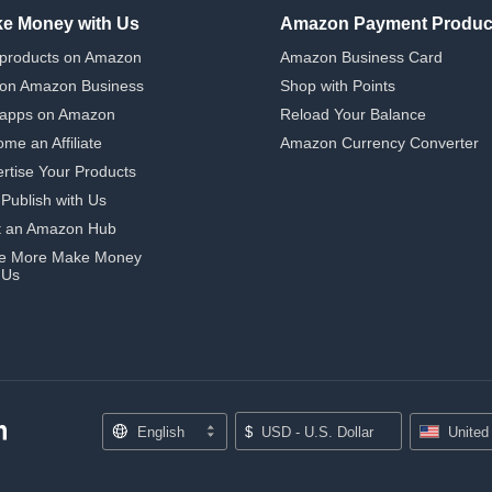
e Money with Us
Amazon Payment Produc
 products on Amazon
Amazon Business Card
 on Amazon Business
Shop with Points
 apps on Amazon
Reload Your Balance
me an Affiliate
Amazon Currency Converter
rtise Your Products
-Publish with Us
t an Amazon Hub
e More Make Money
 Us
English
$
USD - U.S. Dollar
United