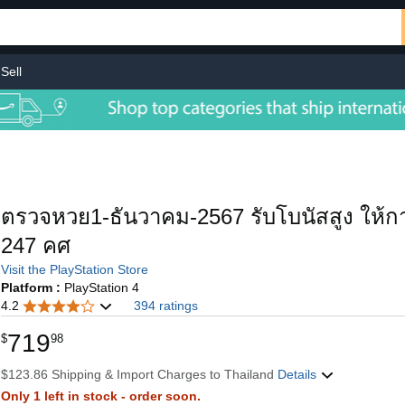
Sell
ตรวจหวย1-ธันวาคม-2567 รับโบนัสสูง ให้ก
247 คศ
Visit the PlayStation Store
Platform :
PlayStation 4
4.2
394 ratings
719
$
98
$123.86 Shipping & Import Charges to Thailand
Details
Only 1 left in stock - order soon.