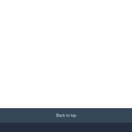
Back to top