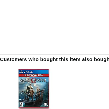
Customers who bought this item also bough