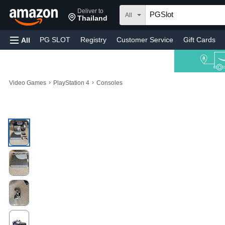
Deliver to
All
Thailand
PG SLOT
Registry
Customer Service
Gift Cards
All
›
›
Video Games
PlayStation 4
Consoles