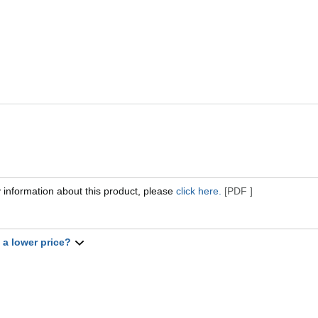
 information about this product, please
click here.
[PDF ]
t a lower price?