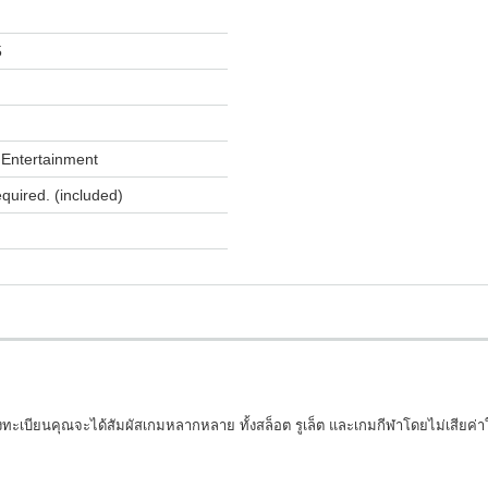
5
Entertainment
equired. (included)
ะเบียนคุณจะได้สัมผัสเกมหลากหลาย ทั้งสล็อต รูเล็ต และเกมกีฬาโดยไม่เสียค่าใช