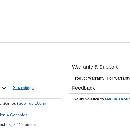
Warranty & Support
Product Warranty: For warranty
Feedback
394 ratings
s
Would you like to
tell us abou
eo Games (
See Top 100 in
tion 4 Consoles
 inches; 7.41 ounces