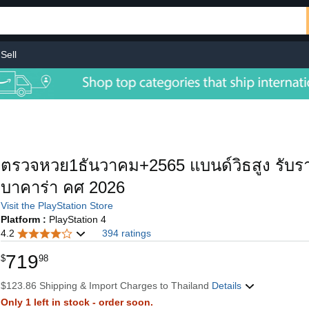
Sell
ตรวจหวย1ธันวาคม+2565 แบนด์วิธสูง รับร
บาคาร่า คศ 2026
Visit the PlayStation Store
Platform :
PlayStation 4
4.2
394 ratings
719
$
98
$123.86 Shipping & Import Charges to Thailand
Details
Only 1 left in stock - order soon.