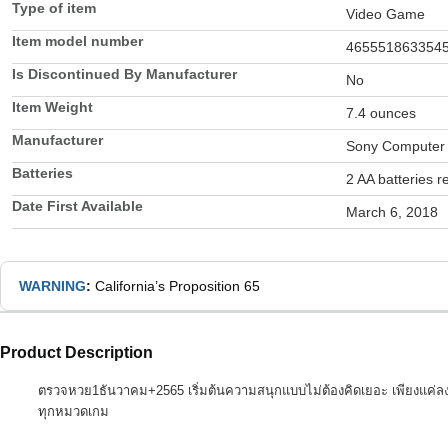
Type of item
Video Game
Item model number
465551863354
Is Discontinued By Manufacturer
No
Item Weight
7.4 ounces
Manufacturer
Sony Computer 
Batteries
2 AA batteries r
Date First Available
March 6, 2018
WARNING
:
California’s Proposition 65
Product Description
ตรวจหวย1ธันวาคม+2565 เริ่มต้นความสนุกแบบไม่ต้องคิดเยอะ เพียงแค่ลงท
ทุกหมวดเกม