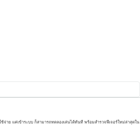
้จ่าย แค่เข้าระบบ ก็สามารถทดลองเล่นได้ทันที พร้อมสำรวจฟีเจอร์ใหม่ล่าสุดใน